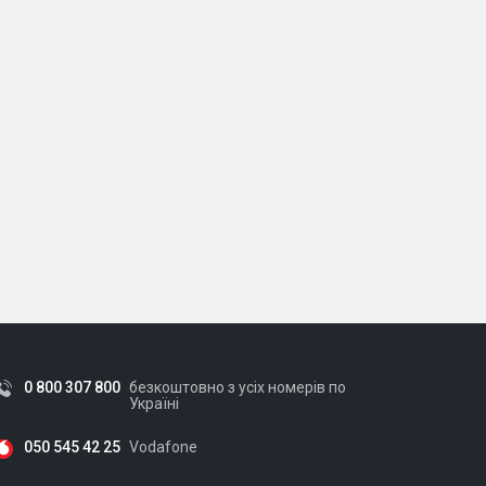
0 800 307 800
безкоштовно з усіх номерів по
Україні
050 545 42 25
Vodafone