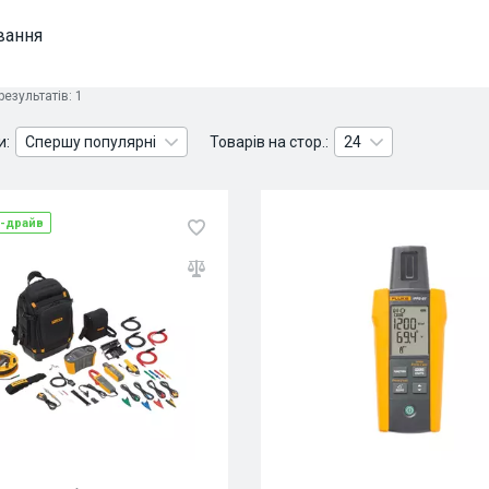
вання
езультатів: 1
и:
Спершу популярні
Товарів на стор.:
24
-драйв