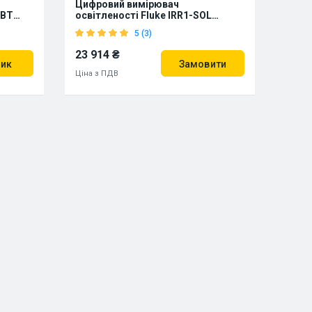
Цифровий вимірювач
-BT
освітленості Fluke IRR1-SOL
(5218288)
5 (3)
23 914 ₴
шик
Замовити
Ціна з ПДВ
912271