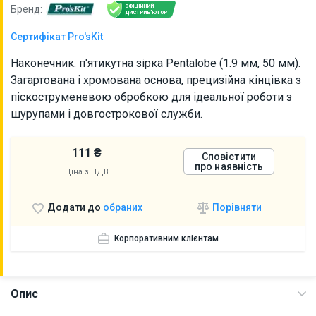
ОФІЦІЙНИЙ
Бренд:
ДИСТРИБ'ЮТОР
Сертифікат Pro'sKit
Наконечник: п'ятикутна зірка Pentalobe (1.9 мм, 50 мм).
Загартована і хромована основа, прецизійна кінцівка з
піскоструменевою обробкою для ідеальної роботи з
шурупами і довгострокової служби.
111 ₴
Сповістити
про наявність
Ціна з ПДВ
Порівняти
Додати до
обраних
Корпоративним клієнтам
Опис