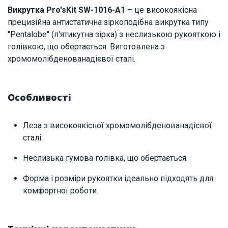
Викрутка Pro'sKit SW-1016-A1
– це високоякісна
прецизійна антистатична зіркоподібна викрутка типу
"Pentalobe" (п'ятикутна зірка) з неслизькою рукояткою і
голівкою, що обертається. Виготовлена з
хромомолібденованадієвої сталі.
Особливості
Леза з високоякісної хромомолібденованадієвої
сталі.
Неслизька гумова голівка, що обертається.
Форма і розміри рукоятки ідеально підходять для
комфортної роботи.