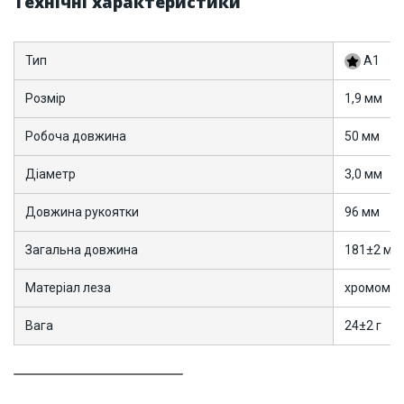
Технічні характеристики
Тип
A1
Розмір
1,9 мм
Робоча довжина
50 мм
Діаметр
3,0 мм
Довжина рукоятки
96 мм
Загальна довжина
181±2 мм
Матеріал леза
хромомол
Вага
24±2 г