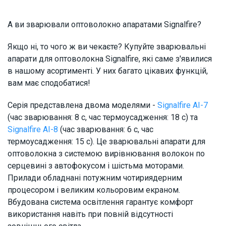
А ви зварювали оптоволокно апаратами Signalfire?
Якщо ні, то чого ж ви чекаєте? Купуйте зварювальні
апарати для оптоволокна Signalfire, які саме з'явилися
в нашому асортименті. У них багато цікавих функцій,
вам має сподобатися!
Серія представлена двома моделями -
Signalfire AI-7
(час зварювання: 8 с, час термоусадження: 18 с) та
Signalfire AI-8
(час зварювання: 6 с, час
термоусадження: 15 с). Це зварювальні апарати для
оптоволокна з системою вирівнювання волокон по
серцевині з автофокусом і шістьма моторами.
Прилади обладнані потужним чотириядерним
процесором і великим кольоровим екраном.
Вбудована система освітлення гарантує комфорт
використання навіть при повній відсутності