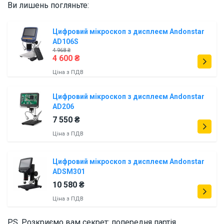
Ви лишень погляньте:
Цифровий мікроскоп з дисплеєм Andonstar
AD106S
4 968 ₴
4 600 ₴
Ціна з ПДВ
Цифровий мікроскоп з дисплеєм Andonstar
AD206
7 550 ₴
Ціна з ПДВ
Цифровий мікроскоп з дисплеєм Andonstar
ADSM301
10 580 ₴
Ціна з ПДВ
P.S. Розкриємо вам секрет: попередня партія