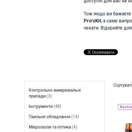
доступні для вас на н
Тож якщо ви бажаєте д
Pro'sKit
, а саме випро
чекати. Відкрийте дл
Сортуват
Контрольно-вимірювальні
прилади
(3)
Інструменти
(48)
Бестс
Паяльне обладнання
(14)
Мікроскопи та оптика
(4)