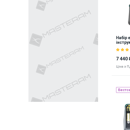
Набір
інстру
7 440 
Ціна з 
Бестс
Наявніст
9040