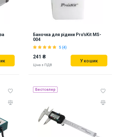
за
Баночка для рідини Pro'sKit MS-
004
5 (4)
241 ₴
шик
У кошик
Ціна з ПДВ
Бестселер
Наявність на складі:
Львів
Дніпро
про
Київ
841522