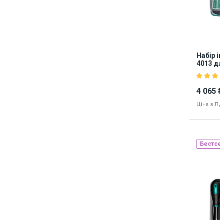
Набір і
4013 д
мереж
4 065 
Ціна з 
Бестс
Наявніст
8733