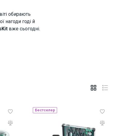
світі обирають
ої нагоди годі й
sKit
вже сьогодні.
Бестселер