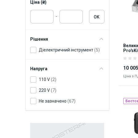
Ціна (₴)
-
OK
Рішення
Велики
Діелектричний інструмент
(5)
Pro'sK
обслу
10 005
Напруга
Ціна з 
110 V
(2)
220 V
(7)
Не зазначено
(67)
Бестс
Наявніст
8302