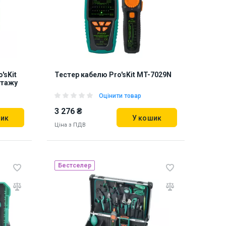
904047
'sKit
Тестер кабелю Pro'sKit MT-7029N
нтажу
Оцінити товар
3 276 ₴
шик
У кошик
Ціна з ПДВ
Бестселер
Наявність на складі:
Львів
910829