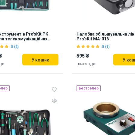
нструментів Pro'sKit PK-
Налобна збільшувальна лін
ля телекомунікаційних
Pro'sKit MA-016
5 (2)
5 (1)
₴
595 ₴
У кошик
У ко
ПДВ
Ціна з ПДВ
елер
Бестселер
ь на складі:
Львів
Наявність на складі:
Львів
Дні
01
Київ
10967