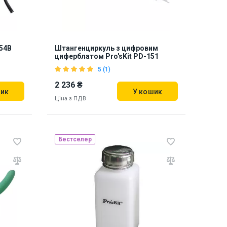
554B
Штангенциркуль з цифровим
циферблатом Pro'sKit PD-151
5 (1)
2 236 ₴
шик
У кошик
Ціна з ПДВ
Бестселер
Наявність на складі:
Львів
Дніпро
811790