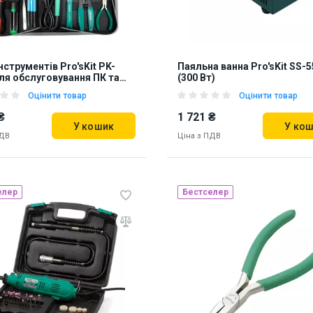
нструментів Pro'sKit PK-
Паяльна ванна Pro'sKit SS-
ля обслуговування ПК та
(300 Вт)
ків
Оцінити товар
Оцінити товар
₴
1 721 ₴
У кошик
У ко
ПДВ
Ціна з ПДВ
елер
Бестселер
ь на складі:
Львів
Київ
Наявність на складі:
Львів
69
850543