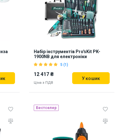
інза
Набір інструментів Pro'sKit PK-
1900NB для електроніки
5 (1)
12 417 ₴
шик
У кошик
Ціна з ПДВ
Бестселер
Наявність на складі:
Львів