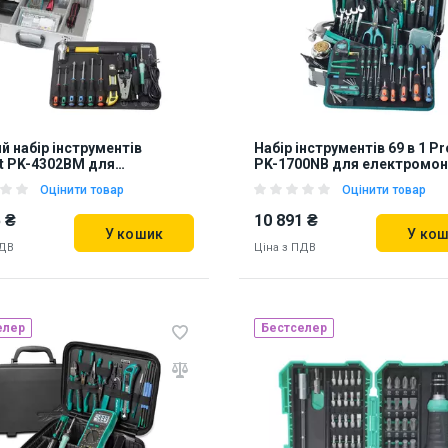
й набір інструментів
Набір інструментів 69 в 1 Pro
it PK-4302BM для
PK-1700NB для електромо
говування мереж
Оцінити товар
Оцінити товар
 ₴
10 891 ₴
У кошик
У ко
ПДВ
Ціна з ПДВ
елер
Бестселер
ь на складі:
Львів
Наявність на складі:
Львів
71
906471