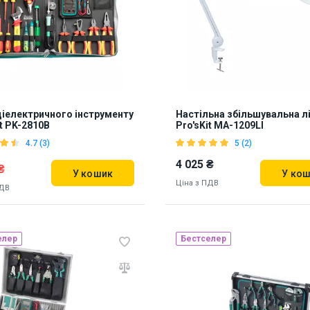
діелектричного інструменту
Настільна збільшувальна л
it PK-2810B
Pro'sKit MA-1209LI
4.7 (3)
5 (2)
4 025 ₴
₴
У кошик
У ко
Ціна з ПДВ
ПДВ
елер
Бестселер
Наявність на складі:
Львів
ь на складі:
Львів
833053
19