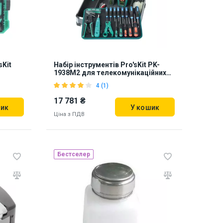
sKit
Набір інструментів Pro'sKit PK-
1938M2 для телекомунікаційних
мереж
4 (1)
17 781 ₴
шик
У кошик
Ціна з ПДВ
Бестселер
Наявність на складі:
Львів
про
910832