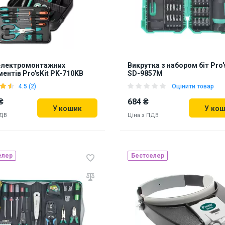
 електромонтажних
Викрутка з набором біт Pro'
ментів Pro'sKit PK-710KB
SD-9857M
4.5 (2)
Оцінити товар
₴
684 ₴
У кошик
У ко
ПДВ
Ціна з ПДВ
елер
Бестселер
ь на складі:
Львів
52
Наявність на складі:
Львів
Дні
Київ
868057