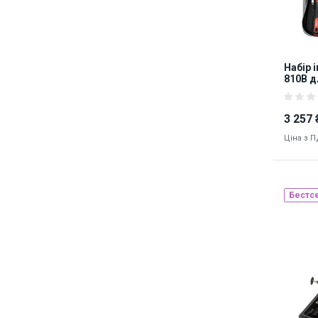
Набір і
810B д
ноутбу
3 257 
Ціна з 
Бестс
Наявніст
9064