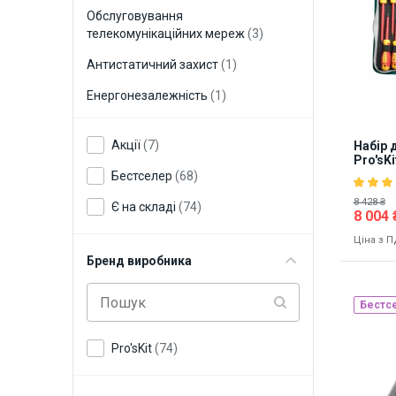
Обслуговування
телекомунікаційних мереж
(3)
Антистатичний захист
(1)
Енергонезалежність
(1)
Акції
(7)
Набір 
Pro'sK
Бестселер
(68)
8 428 ₴
Є на складі
(74)
8 004 
Ціна з 
Бренд виробника
Бестс
Наявніст
Pro'sKit
(74)
8997