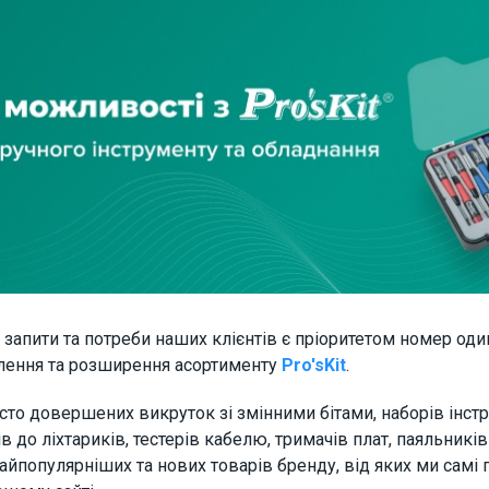
о запити та потреби наших клієнтів є пріоритетом номер од
лення та розширення асортименту
Pro'sKit
.
сто довершених викруток зі змінними бітами, наборів інстр
в до ліхтариків, тестерів кабелю, тримачів плат, паяльників
айпопулярніших та нових товарів бренду, від яких ми самі п