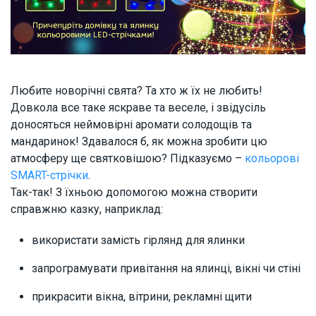
Любите новорічні свята? Та хто ж їх не любить!
Довкола все таке яскраве та веселе, і звідусіль
доносяться неймовірні аромати солодощів та
мандаринок! Здавалося б, як можна зробити цю
атмосферу ще святковішою? Підказуємо –
кольорові
SMART-стрічки
.
Так-так! З їхньою допомогою можна створити
справжню казку, наприклад:
використати замість гірлянд для ялинки
запрограмувати привітання на ялинці, вікні чи стіні
прикрасити вікна, вітрини, рекламні щити