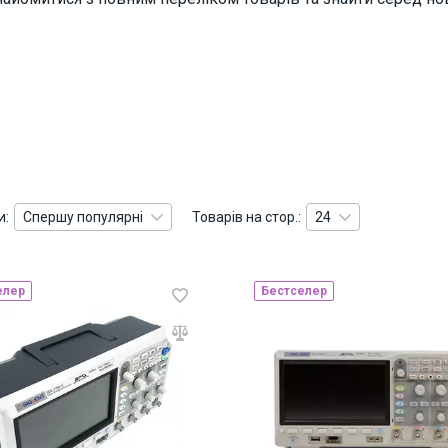
и:
Спершу популярні
Товарів на стор.:
24
елер
Бестселер