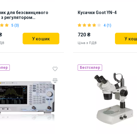
ик для безсвинцевого
Кусачки Goot YN-4
 з регулятором
атури Goot PX-201
5 (3)
4 (1)
₴
720 ₴
У кошик
У ко
ПДВ
Ціна з ПДВ
елер
Бестселер
Наявність на складі:
Львів
Дні
11774
 in Japan
ь на складі:
Львів
Київ
7