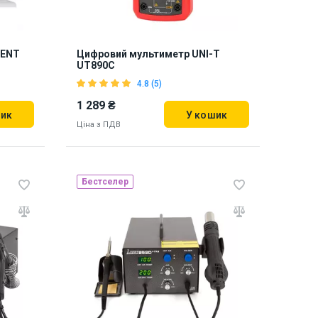
LENT
Цифровий мультиметр UNI-T
UT890C
4.8 (5)
1 289 ₴
шик
У кошик
Ціна з ПДВ
Бестселер
Наявність на складі:
Львів
893958