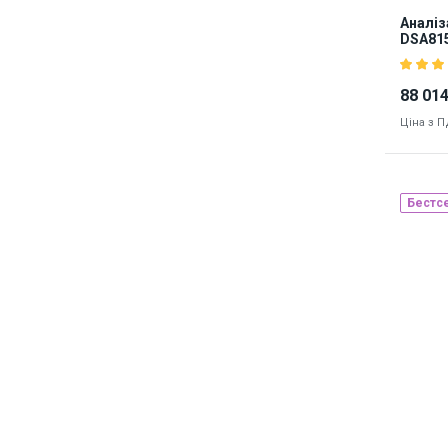
Аналіз
DSA815
генер
88 014
Ціна з 
Бестс
Наявніст
8356