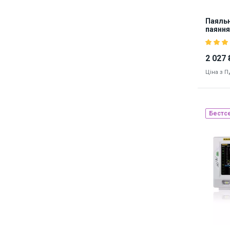
Паяльн
паяння
темпер
2 027 
Ціна з 
Бестс
Made
Наявніст
1056