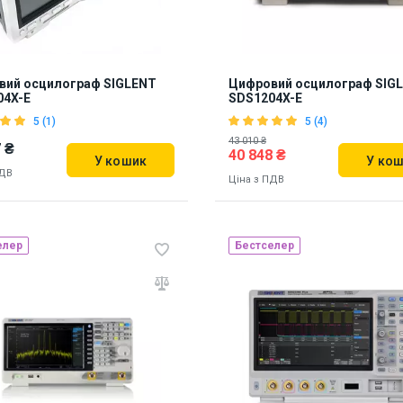
вий осцилограф SIGLENT
Цифровий осцилограф SIG
04X-E
SDS1204X-E
5 (1)
5 (4)
43 010 ₴
 ₴
40 848 ₴
У кошик
У ко
ПДВ
Ціна з ПДВ
елер
Бестселер
ь на складі:
Львів
Наявність на складі:
Львів
73
876393