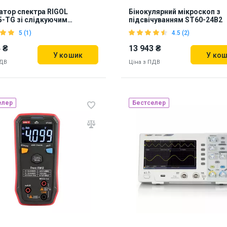
атор спектра RIGOL
Бінокулярний мікроскоп з
-TG зі слідкуючим
підсвічуванням ST60-24B2
атором
5 (1)
4.5 (2)
 ₴
13 943 ₴
У кошик
У ко
ПДВ
Ціна з ПДВ
елер
Бестселер
ь на складі:
Львів
17
Наявність на складі:
Львів
7337