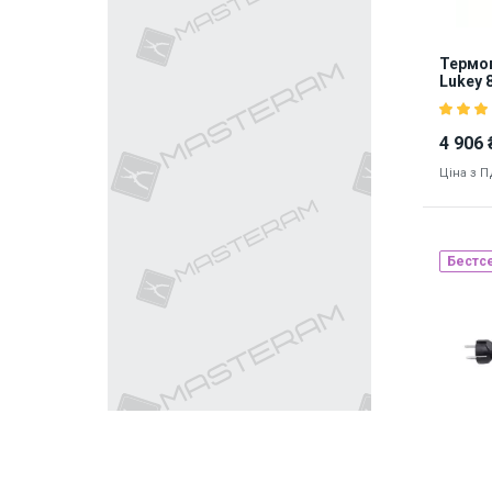
Термоп
Lukey 
4 906 
Ціна з 
Бестс
Наявніст
8422