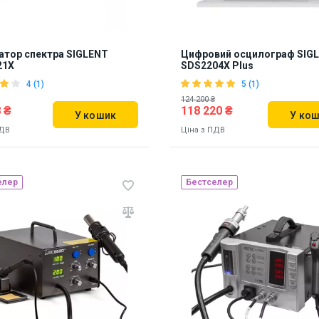
атор спектра SIGLENT
Цифровий осцилограф SIG
21X
SDS2204X Plus
4 (1)
5 (1)
124 200 ₴
 ₴
118 220 ₴
У кошик
У ко
ПДВ
Ціна з ПДВ
елер
Бестселер
ь на складі:
Львів
Наявність на складі:
Львів
53
893075