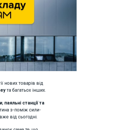
ї нових товарів від
key
та багатьох інших.
и
,
паяльні станції та
тина з-поміж сили-
же від сьогодні.
винок саме те, що