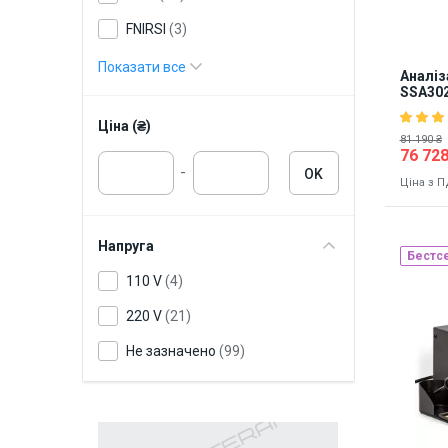
FNIRSI
(3)
AOYUE
(56)
Показати все
Аналіз
SSA30
Lukey
(6)
Ціна (₴)
ST-series
(2)
81 190 ₴
76 728
-
OK
Ціна з 
Напруга
Бестс
110 V
(4)
Наявніст
220 V
(21)
8691
Не зазначено
(99)