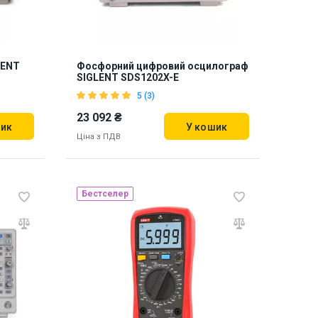
LENT
Фосфорний цифровий осцилограф
SIGLENT SDS1202X-E
5 (3)
23 092 ₴
шик
У кошик
Ціна з ПДВ
Бестселер
Наявність на складі:
Львів
870200