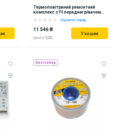
Термоповітряний ремонтний
комплекс з ІЧ переднагрівачем
AOYUE Int866
Оцінити товар
11 546 ₴
шик
У кошик
Ціна з ПДВ
Бестселер
Наявність на складі:
Львів
847458