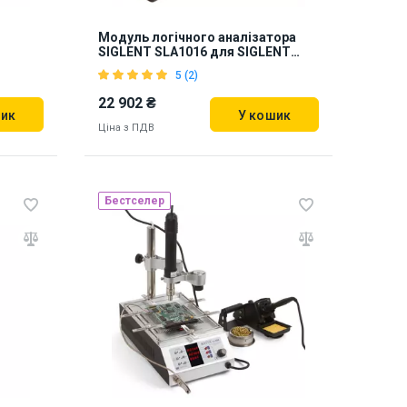
Модуль логічного аналізатора
SIGLENT SLA1016 для SIGLENT
SDS1104X-E, SDS1204X-E
5 (2)
22 902 ₴
шик
У кошик
Ціна з ПДВ
Бестселер
про
Наявність на складі:
Львів
887349