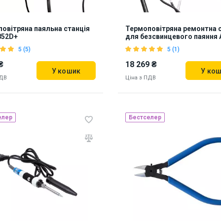
овітряна паяльна станція
Термоповітряна ремонтна 
852D+
для безсвинцевого паяння
2703A+
5 (5)
5 (1)
₴
18 269 ₴
У кошик
У ко
ПДВ
Ціна з ПДВ
елер
Бестселер
Наявність на складі:
Львів
840051
ь на складі:
Львів
Дніпро
59