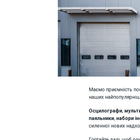
Маємо приємність пов
наших найпопулярніш
Осцилографи
,
мульт
паяльники
,
набори ін
силенної нових надхо
Гортайте далі, щоб о