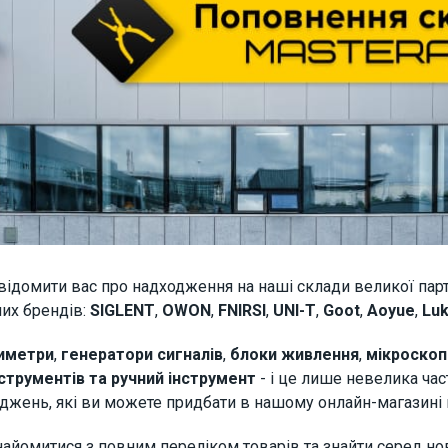
ідомити вас про надходження на наші склади великої парті
их брендів:
SIGLENT
,
OWON
,
FNIRSI
,
UNI-T
,
Goot
,
Aoyue
,
Lu
иметри
,
генератори сигналів
,
блоки живлення
,
мікроскоп
струментів та ручний інструмент
- і це лише невелика час
джень, які ви можете придбати в нашому онлайн-магазині в
знайомитися з повним переліком товарів та знайти серед но