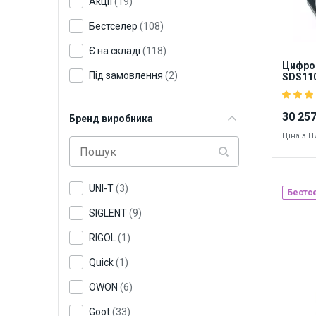
Акції
(19)
Бестселер
(108)
Є на складі
(118)
Цифро
Під замовлення
(2)
SDS11
30 257
Бренд виробника
Ціна з 
UNI-T
(3)
Бестс
SIGLENT
(9)
Наявніст
RIGOL
(1)
8747
Quick
(1)
OWON
(6)
Goot
(33)