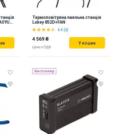
станція
Термоповітряна паяльна станція
 AOYUE
Lukey 852D+FAN
4.5 (2)
4 569 ₴
шик
У кошик
Ціна з ПДВ
Бестселер
Наявність на складі:
Львів
810814