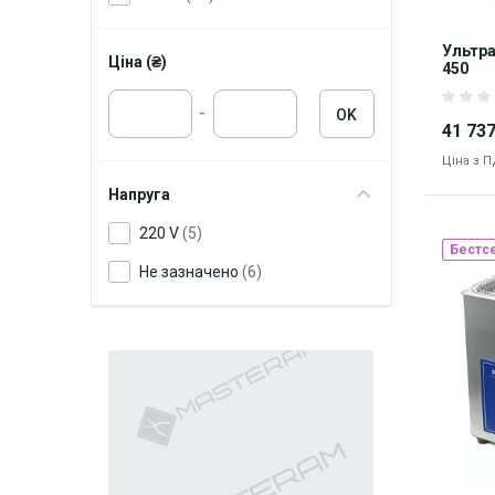
Ультра
Ціна (₴)
450
-
OK
41 737
Ціна з 
Напруга
220 V
(5)
Бестс
Не зазначено
(6)
Наявніст
8851