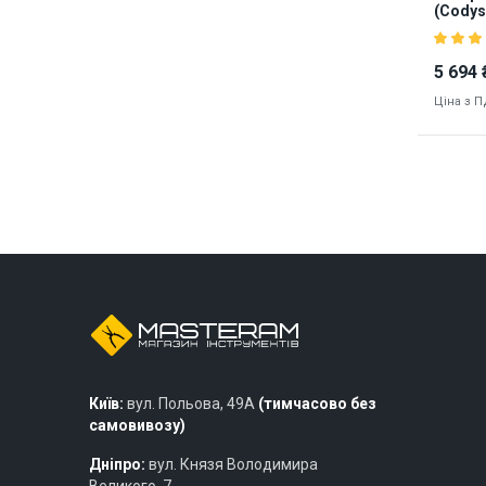
(Codys
5 694 
Ціна з 
Наявніст
8445
Київ:
вул. Польова, 49А
(тимчасово без
самовивозу)
Дніпро:
вул. Князя Володимира