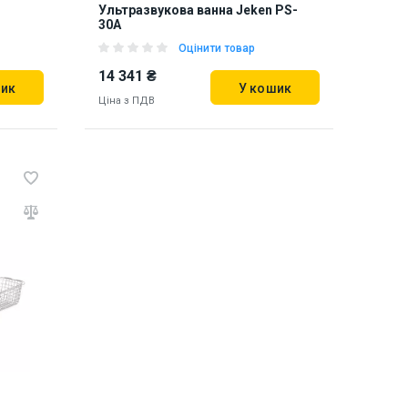
Ультразвукова ванна Jeken PS-
30A
Оцінити товар
14 341 ₴
шик
У кошик
Ціна з ПДВ
Наявність на складі:
Львів
899150