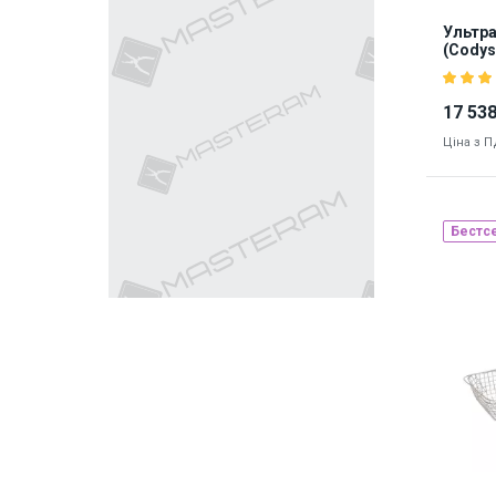
Ультра
(Codys
17 538
Ціна з 
Бестс
Наявніст
8158