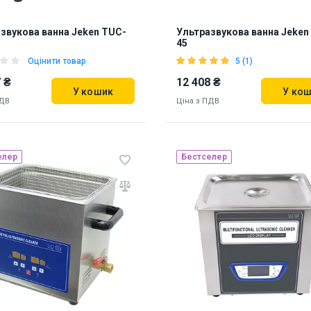
звукова ванна Jeken TUC-
Ультразвукова ванна Jeken
45
Оцінити товар
5 (1)
 ₴
12 408 ₴
У кошик
У ко
ПДВ
Ціна з ПДВ
елер
Бестселер
ь на складі:
Львів
Наявність на складі:
Львів
93
874782