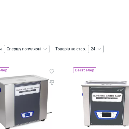
и:
Спершу популярні
Товарів на стор.:
24
елер
Бестселер