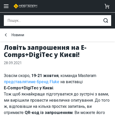
Новини
Ловіть запрошення на E-
Comps+DigiTec у Києві!
28.09.2021
Зовсім скоро,
19-21 жовтня
, команда Masteram
представлятиме бренд Fluke
на виставці
E‑Comps+DigiTec у Києві
.
Тож щоб якнайкраще підготуватися до зустрічі з вами,
ми вирішили провести невеличке опитування. До того
ж, відповівши на кілька простих запитань, ви
отримаєте
QR-код із запрошенням
. Ви можете його