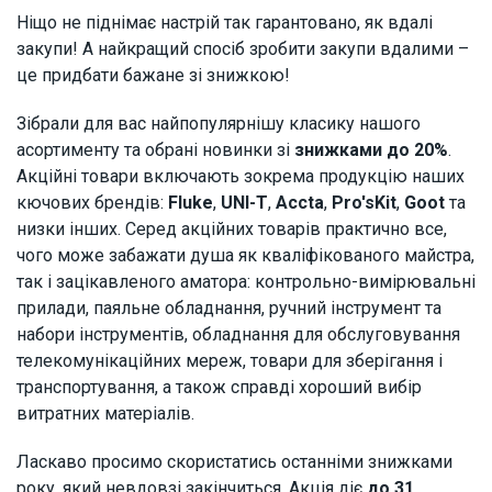
Ніщо не піднімає настрій так гарантовано, як вдалі
закупи! А найкращий спосіб зробити закупи вдалими –
це придбати бажане зі знижкою!
Зібрали для вас найпопулярнішу класику нашого
асортименту та обрані новинки зі
знижками до 20%
.
Акційні товари включають зокрема продукцію наших
кючових брендів:
Fluke
,
UNI-T
,
Accta
,
Pro'sKit
,
Goot
та
низки інших. Серед акційних товарів практично все,
чого може забажати душа як кваліфікованого майстра,
так і зацікавленого аматора: контрольно-вимірювальні
прилади, паяльне обладнання, ручний інструмент та
набори інструментів, обладнання для обслуговування
телекомунікаційних мереж, товари для зберігання і
транспортування, а також справді хороший вибір
витратних матеріалів.
Ласкаво просимо скористатись останніми знижками
року, який невдовзі закінчиться. Акція діє
до 31