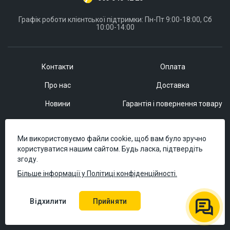
Графік роботи клієнтської підтримки: Пн-Пт 9:00-18:00, Сб
10:00-14:00
Контакти
Оплата
Про нас
Доставка
Новини
Гарантія і повернення товару
Статті
Угода користувача
Ми використовуємо файли cookie, щоб вам було зручно
Відео
Політика конфіденційності
користуватися нашим сайтом. Будь ласка, підтвердіть
згоду.
Дилерам
Публічна оферта
Більше інформації у Політиці конфіденційності.
Корпоративним клієнтам
Як купити
FAQ
Бонуси
Відхилити
Прийняти
Сервісний центр