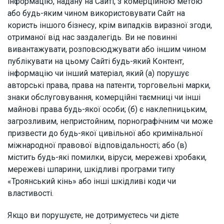
інформацію, надану на Сайті, з комерційною метою
або будь-яким чином використовувати Сайт на
користь іншого бізнесу, крім випадків виразної згоди,
отриманої від нас заздалегідь. Ви не повинні
вивантажувати, розповсюджувати або іншим чином
публікувати на цьому Сайті будь-який Контент,
інформацію чи інший матеріал, який (а) порушує
авторські права, права на патенти, торговельні марки,
знаки обслуговування, комерційні таємниці чи інші
майнові права будь-якої особи; (б) є наклепницьким,
загрозливим, непристойним, порнографічним чи може
призвести до будь-якої цивільної або кримінальної
міжнародної правової відповідальності; або (в)
містить будь-які помилки, віруси, мережеві хробаки,
мережеві шпарини, шкідливі програми типу
«Троянський кінь» або інші шкідливі коди чи
властивості.
Якщо ви порушуєте, не дотримуєтесь чи дієте