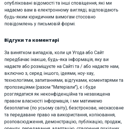
опубліковані відомості та інші сповіщення, які ми
надаємо вам в електронному вигляді, відповідають
будь-яким юридичним вимогам стосовно
повідомлень у письмовій формі.
Відгуки та коментарі
За винятком випадків, коли ця Угода або Сайт
передбачає інакше, будь-яка інформація, яку ви
надаєте або розміщуєте на Сайті та / або надаєте нам,
включно з, серед іншого, ідеями, ноу-хау,
технологіями, запитаннями, відгуками, коментарями та
пропозиціями (разом "Матеріали"), є і буде
розглядатися як неконфіденційна та незахищена
правом власності інформація, і ми матимемо
безоплатне (по усьому світу), безстрокове, нескасовне
та передаване право на використання, копіювання,
розповсюдження, демонстрацію, публікацію, продаж,
оренду, передавання, адаптацію, створення похідних