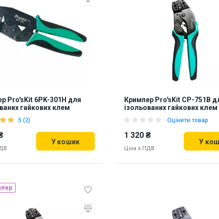
р Pro'sKit 6PK-301H для
Кримпер Pro'sKit CP-751B д
ваних гайкових клем
ізольованих гайкових клем
5 (2)
Оцінити товар
₴
1 320 ₴
У кошик
У ко
ПДВ
Ціна з ПДВ
елер
ь на складі:
Львів
Дніпро
Наявність на складі:
Львів
Дні