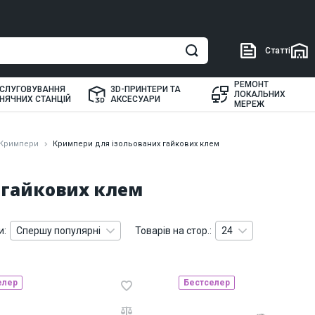
Статті
РЕМОНТ
СЛУГОВУВАННЯ
3D-ПРИНТЕРИ ТА
ЛОКАЛЬНИХ
НЯЧНИХ СТАНЦІЙ
АКСЕСУАРИ
МЕРЕЖ
Кримпери
Кримпери для ізольованих гайкових клем
 гайкових клем
и:
Спершу популярні
Товарів на стор.:
24
елер
Бестселер