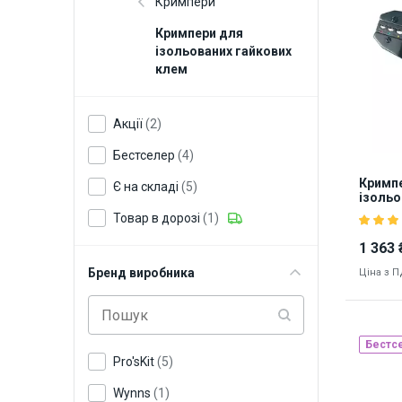
Кримпери
Кримпери для
ізольованих гайкових
клем
Акції
(2)
Бестселер
(4)
Кримпе
Є на складі
(5)
ізольо
Товар в дорозі
(1)
1 363 
Бренд виробника
Ціна з 
Бестс
Pro'sKit
(5)
Наявніст
Wynns
(1)
5907