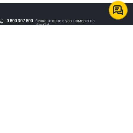
0 800 307 800
безкоштовно з усіх номерів по
Україні
050 545 42 25
Vodafone
098 545 42 25
Kyivstar
063 545 42 25
Lifecell
рафік роботи клієнтської підтримки: Пн-Пт 9:00-18:00,
б 10:00-14:00
Підписатися