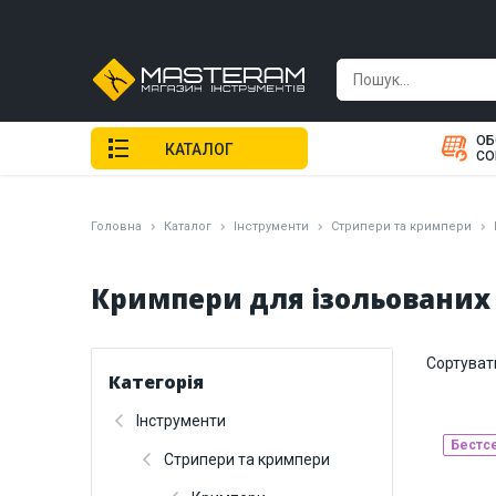
ОБ
КАТАЛОГ
СО
Головна
Каталог
Інструменти
Стрипери та кримпери
Кримпери для ізольованих
Сортуват
Категорія
Інструменти
Бестс
Стрипери та кримпери