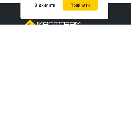
Відхилити
Прийняти
Київ:
вул. Польова, 49А
(тимчасово без
самовивозу)
Дніпро:
вул. Князя Володимира
Великого, 7
Львів:
вул. Богдана Хмельницького,
219б