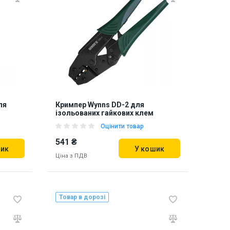
ля
Кримпер Wynns DD-2 для
ізольованих гайкових клем
Оцінити товар
541 ₴
шик
У кошик
Ціна з ПДВ
Товар в дорозі
про
Наявність на складі:
Львів
Дніпро