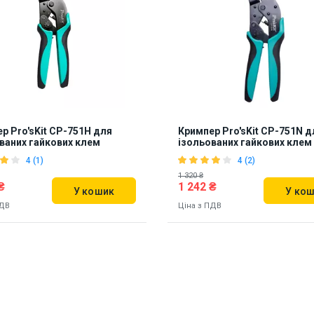
924371
р Pro'sKit CP-751H для
Кримпер Pro'sKit CP-751N д
ваних гайкових клем
ізольованих гайкових клем
4 (1)
4 (2)
1 320 ₴
₴
1 242 ₴
У кошик
У ко
ПДВ
Ціна з ПДВ
ь на складі:
Львів
Дніпро
Наявність на складі:
Львів
Дні