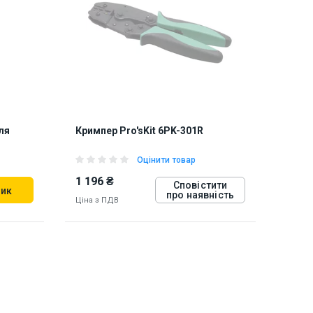
Київ
909192
ля
Кримпер Pro'sKit 6PK-301R
Оцінити товар
1 196 ₴
Сповістити
шик
про наявність
Ціна з ПДВ
847275
про