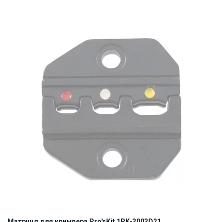
Наявність на складі:
Львів
Дніпро
Київ
ID:
811307
0.08 кг
Матриця для кримпера Pro'sKit 1PK-3003D21