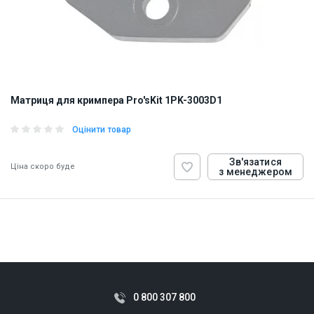
Матриця для кримпера Pro'sKit 1PK-3003D1
Оцінити товар
Зв'язатися
Ціна скоро буде
з менеджером
ID:
847106
0.1 кг
0 800 307 800