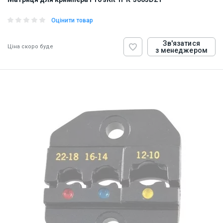
Оцінити товар
Зв'язатися
Ціна скоро буде
з менеджером
ID:
847098
0.1 кг