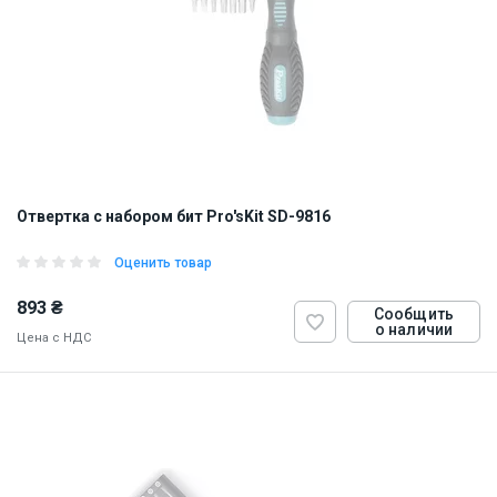
Отвертка с набором бит Pro'sKit SD-9816
Оценить товар
893 ₴
Сообщить
о наличии
Цена с НДС
ID:
910827
0.3 кг