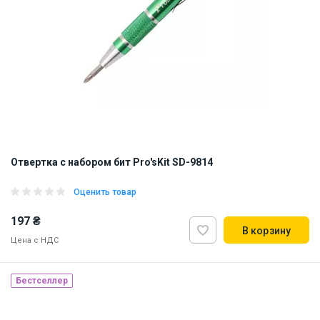
Отвертка с набором бит Pro'sKit SD-9814
Оценить товар
197 ₴
В корзину
Цена с НДС
Бестселлер
Наличие на складе:
Львов
Днепр
Киев
ID:
821347
0.08 кг