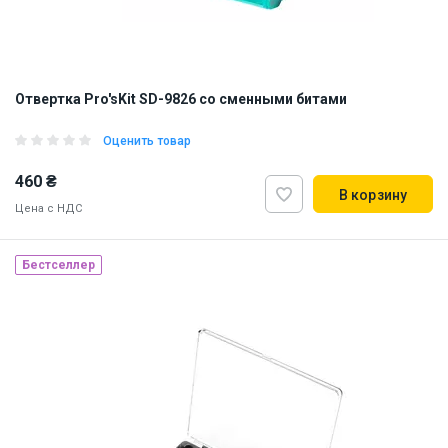
Отвертка Pro'sKit SD-9826 со сменными битами
Оценить товар
460 ₴
В корзину
Цена с НДС
Бестселлер
Наличие на складе:
Львов
Днепр
Киев
ID:
885180
0.3 кг