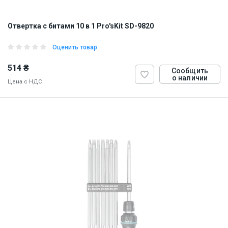
Отвертка с битами 10 в 1 Pro'sKit SD-9820
Оценить товар
514 ₴
Сообщить
о наличии
Цена с НДС
ID:
923205
0.25 кг