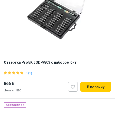
Отвертка Pro'sKit SD-9803 с набором бит
5 (1)
866 ₴
В корзину
Цена с НДС
Бестселлер
Наличие на складе:
Львов
Киев
ID:
9151
0.27 кг