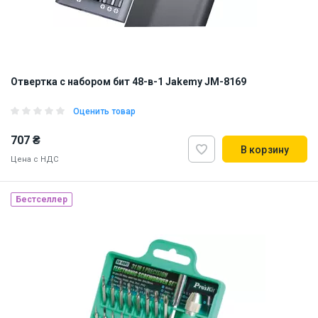
Отвертка с набором бит 48-в-1 Jakemy JM-8169
Оценить товар
707 ₴
В корзину
Цена с НДС
Бестселлер
Наличие на складе:
Львов
Днепр
Киев
ID:
900611
0.3 кг