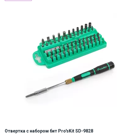
Наличие на складе:
Львов
Днепр
Киев
ID:
868057
0.5 кг
Отвертка с набором бит Pro'sKit SD-9828