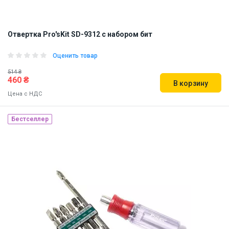
Отвертка Pro'sKit SD-9312 с набором бит
Оценить товар
514 ₴
460 ₴
В корзину
Цена с НДС
Наличие на складе:
Днепр
Бестселлер
ID:
811294
0.18 кг