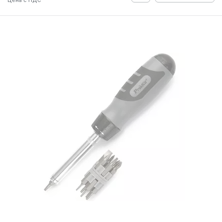
Цена с НДС
ID:
900610
0.3 кг