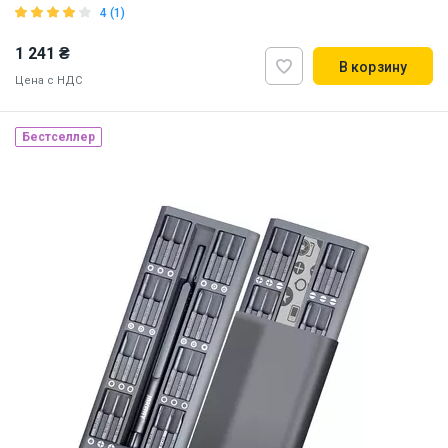
4 (1)
1 241 ₴
В корзину
Цена с НДС
Бестселлер
Наличие на складе:
Львов
Днепр
Киев
ID:
855883
0.3 кг