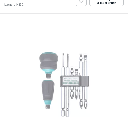
о наличии
Цена с НДС
ID:
813126
0.45 кг