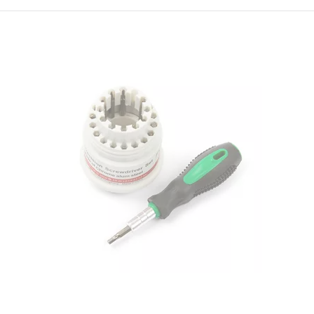
ID:
823585
0.25 кг