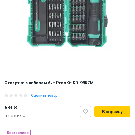
Отвертка с набором бит Pro'sKit SD-9857M
Оценить товар
684 ₴
В корзину
Цена с НДС
Бестселлер