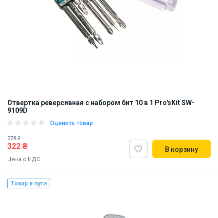
Отвертка реверсивная с набором бит 10 в 1 Pro'sKit SW-
9109D
Оценить товар
378 ₴
322 ₴
В корзину
Цена с НДС
Товар в пути
Наличие на складе:
Львов
Днепр
Киев
ID:
899708
0.25 кг