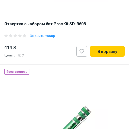
Отвертка с набором бит Pro'sKit SD-9608
Оценить товар
414 ₴
В корзину
Цена с НДС
Наличие на складе:
Львов
Днепр
Киев
Бестселлер
ID:
842594
0.22 кг