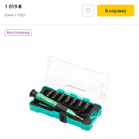
1 019 ₴
В корзину
Цена с НДС
Наличие на складе:
Львов
Днепр
Киев
Бестселлер
ID:
4961
0.75 кг