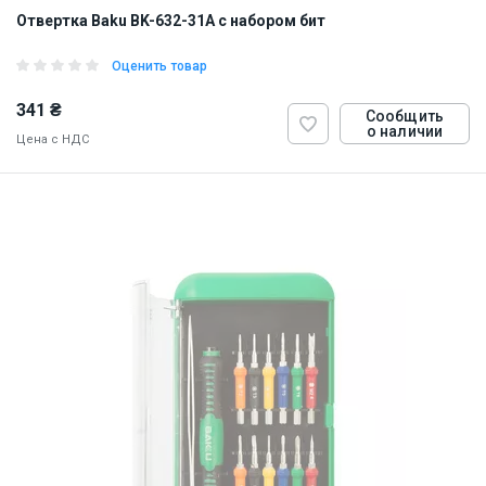
Отвертка Baku BK-632-31А с набором бит
Оценить товар
341 ₴
Сообщить
о наличии
Цена с НДС
ID:
828089
0.143 кг