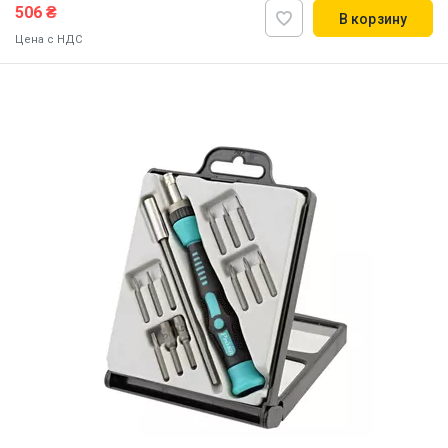
506 ₴
В корзину
Цена с НДС
Наличие на складе:
Львов
Днепр
Киев
ID:
918763
0.35 кг