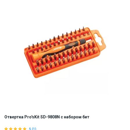
ID:
829800
0.45 кг
Отвертка Pro'sKit SD-9808N с набором бит
5 (1)