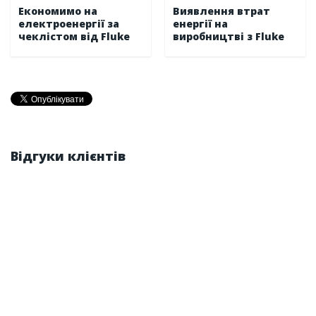
Економимо на
Виявлення втрат
електроенергії за
енергії на
чеклістом від Fluke
виробництві з Fluke
Відгуки клієнтів