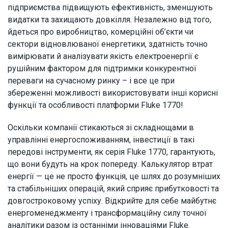
підприємства підвищують ефективність, зменшують
видатки та захищають довкілля. Незалежно від того,
йдеться про виробництво, комерційні об’єкти чи
сектори відновлюваної енергетики, здатність точно
вимірювати й аналізувати якість електроенергії є
рушійним фактором для підтримки конкурентної
переваги на сучасному ринку – і все це при
збереженні можливості використовувати інші корисні
функції та особливості платформи Fluke 1770!
Оскільки компанії стикаються зі складнощами в
управлінні енергоспоживанням, інвестиції в такі
передові інструменти, як серія Fluke 1770, гарантують,
що вони будуть на крок попереду. Калькулятор втрат
енергії — це не просто функція, це шлях до розумніших
та стабільніших операцій, який сприяє прибутковості та
довгостроковому успіху. Відкрийте для себе майбутнє
енергоменеджменту і трансформаційну силу точної
аналітики разом із останніми інноваціями Fluke.