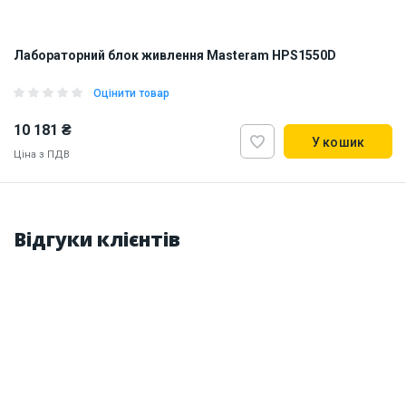
Лабораторний блок живлення Masteram HPS1550D
Оцінити товар
10 181 ₴
У кошик
Ціна з ПДВ
Наявність на складі:
Львів
Відгуки клієнтів
ID:
865807
5.7 кг
220