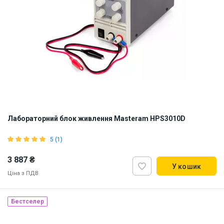
Лабораторний блок живлення Masteram HPS3010D
5 (1)
3 887 ₴
У кошик
Ціна з ПДВ
Бестселер
Наявність на складі:
Львів
Київ
ID:
865798
2 кг
110, 220