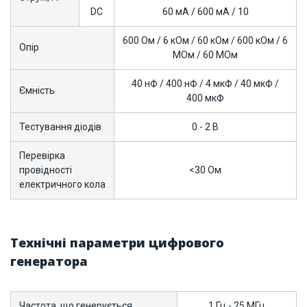
DC
60 мА / 600 мА / 10
600 Ом / 6 кОм / 60 кОм / 600 кОм / 6
Опір
МОм / 60 МОм
40 нФ / 400 нФ / 4 мкФ / 40 мкФ /
Ємність
400 мкФ
Тестування діодів
0 - 2 В
Перевірка
провідності
<30 Ом
електричного кола
Технічні параметри цифрового
генератора
Частота. що генерується
1 Гц - 25 МГц