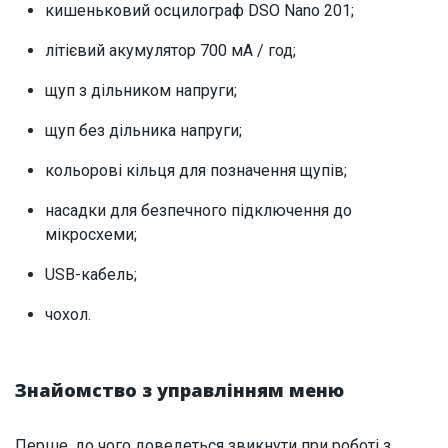
кишеньковий осцилограф DSO Nano 201;
літієвий акумулятор 700 мА / год;
щуп з дільником напруги;
щуп без дільника напруги;
кольорові кільця для позначення щупів;
насадки для безпечного підключення до
мікросхеми;
USB-кабель;
чохол.
Знайомство з управлінням меню
Перше, до чого доведеться звикнути при роботі з