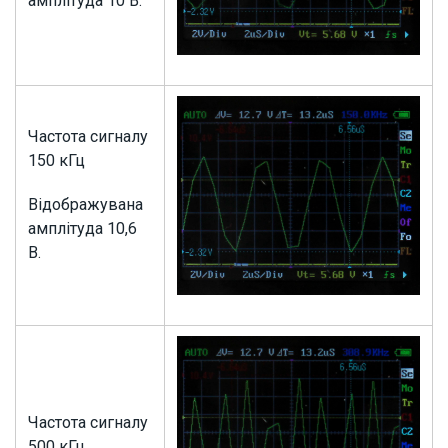
амплітуда 10 В.
Частота сигналу
150 кГц
Відображувана
амплітуда 10,6
В.
Частота сигналу
500 кГц