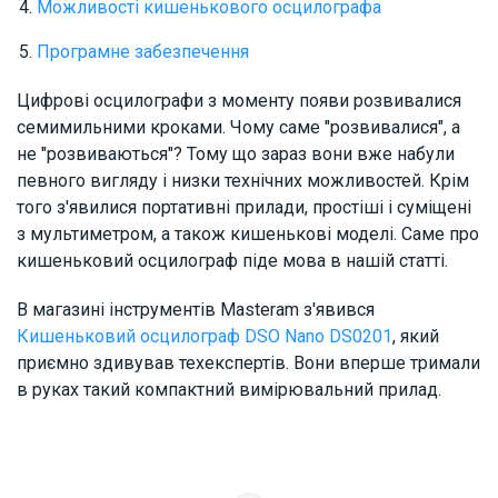
Можливості кишенькового осцилографа
Програмне забезпечення
Цифрові осцилографи з моменту появи розвивалися
семимильними кроками. Чому саме "розвивалися", а
не "розвиваються"? Тому що зараз вони вже набули
певного вигляду і низки технічних можливостей. Крім
того з'явилися портативні прилади, простіші і суміщені
з мультиметром, а також кишенькові моделі. Саме про
кишеньковий осцилограф піде мова в нашій статті.
В магазині інструментів Masteram з'явився
Кишеньковий осцилограф DSO Nano DS0201
, який
приємно здивував техекспертів. Вони вперше тримали
в руках такий компактний вимірювальний прилад.