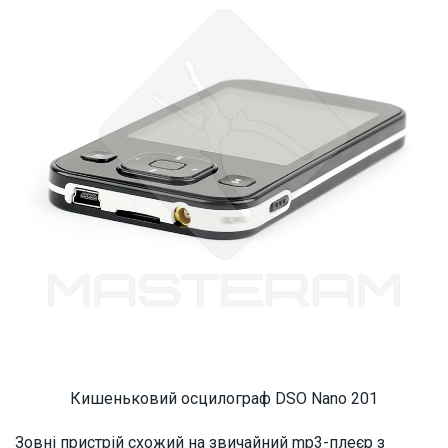
Кишеньковий осцилограф DSO Nano 201
Зовні пристрій схожий на звичайний mp3-плеєр з