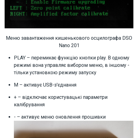
Меню завантаження кишенькового осцилографа DSO
Nano 201
PLAY – перемикає функцію кнопки play. В одному
режимі вона управляє вибором меню, в іншому -
тільки установкою режиму запуску
M – активує USB-з'єднання
+ – відключає користувацькі параметри
калібрування
- – активує меню оновлення прошивки