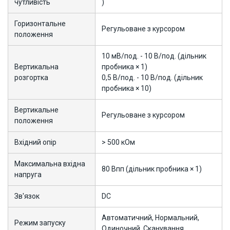
чутливість
)
Горизонтальне
Регульоване з курсором
положення
10 мВ/под. - 10 В/под. (дільник
Вертикальна
пробника × 1)
розгортка
0,5 В/под. - 10 В/под. (дільник
пробника × 10)
Вертикальне
Регульоване з курсором
положення
Вхідний опір
> 500 кОм
Максимальна вхідна
80 Впп (дільник пробника × 1)
напруга
Зв'язок
DC
Автоматичний, Нормальний,
Режим запуску
Одиночний, Сканування