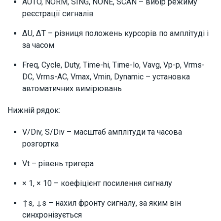
AUTO, NORM, SING, NONE, SCAN – вибір режиму
реєстрації сигналів
ΔU, ΔT – різниця положень курсорів по амплітуді і
за часом
Freq, Cycle, Duty, Time-hi, Time-lo, Vavg, Vp-p, Vrms-
DC, Vrms-AC, Vmax, Vmin, Dynamic – установка
автоматичних вимірювань
Нижній рядок:
V/Div, S/Div – масштаб амплітуди та часова
розгортка
Vt – рівень тригера
× 1, × 10 – коефіцієнт посилення сигналу
↑s, ↓s – нахил фронту сигналу, за яким він
синхронізується