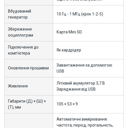
Вбудований
10 Гц - 1 МГц (крок 1-2-5)
генератор
Збереження
Карта Mini SD
осциллограм
Підключення до
Як кардрідер
комп'ютера
Завантаження за допомогою
Оновлення прошивки
USB
Літієвий акумулятор 3,7 В
Живлення
Заряджання від USB
Габарити (Д) × (Ш) ×
105 × 53 × 9
(Т), мм
Автоматичні вимірювання:
частота, період, прогальність,