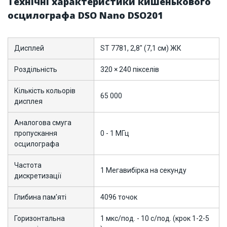
Технічні характеристики кишенькового
осцилографа DSO Nano DSO201
Дисплей
ST 7781, 2,8" (7,1 см) ЖК
Роздільність
320 × 240 пікселів
Кількість кольорів
65 000
дисплея
Аналогова смуга
пропускання
0 - 1 МГц
осцилографа
Частота
1 Мегавибірка на секунду
дискретизації
Глибина пам'яті
4096 точок
Горизонтальна
1 мкс/под. - 10 с/под. (крок 1-2-5