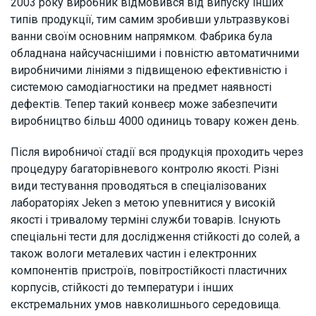
2003 року виробник відмовився від випуску інших
типів продукції, тим самим зробивши ультразвукові
ванни своїм основним напрямком. Фабрика була
обладнана найсучаснішими і повністю автоматичними
виробничими лініями з підвищеною ефективністю і
системою самодіагностики на предмет наявності
дефектів. Тепер такий конвеєр може забезпечити
виробництво більш 4000 одиниць товару кожен день.
Після виробничої стадії вся продукція проходить через
процедуру багаторівневого контролю якості. Різні
види тестування проводяться в спеціалізованих
лабораторіях Jeken з метою упевнитися у високій
якості і тривалому терміні служби товарів. Існують
спеціальні тести для дослідження стійкості до солей, а
також вологи металевих частин і електронних
компонентів пристроїв, повітростійкості пластичних
корпусів, стійкості до температури і інших
екстремальних умов навколишнього середовища.