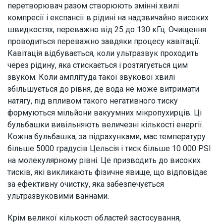
перетворювач разом створюють змінні хвилі
компресії і експансії в рідині на надзвичайно високих
швидкостях, переважно від 25 до 130 кГц. Очищення
проводиться переважно завдяки процесу
кавітації
.
Кавітація відбувається, коли ультразвук проходить
через рідину, яка стискається і розтягується цим
звуком. Коли амплітуда такої звукової хвилі
збільшується до рівня, де вода не може витримати
натягу, під впливом такого негативного тиску
формуються мільйони вакуумних мікропухирців. Ці
бульбашки вивільняють величезні кількості енергії.
Кожна бульбашка, за підрахунками, має температуру
більше 5000 градусів Цельсія і тиск більше 10 000 PSI
на молекулярному рівні. Це призводить до високих
тисків, які викликають фізичне явище, що відповідає
за ефективну очистку, яка забезпечується
ультразвуковими ваннами.
Крім великої кількості областей застосування,