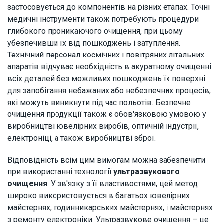
застосовується до компонентів на різних етапах. Точні
медичні інструменти також потребують процедури
глибокого проникаючого очищення, при цьому
убезпечивши їх від пошкоджень і затуплення.
Технічний персонал космічних і повітряних літальних
апаратів відчуває необхідність в акуратному очищенні
всіх деталей без можливих пошкоджень їх поверхні
для запобігання небажаних або небезпечних процесів,
які можуть виникнути під час польотів. Безпечне
очищення продукції також є обов'язковою умовою у
виробництві ювелірних виробів, оптичній індустрії,
електроніці, а також виробництві зброї.
Відповідність всім цим вимогам можна забезпечити
при використанні технології
ультразвукового
очищення
. У зв'язку з її властивостями, цей метод
широко використовується в багатьох ювелірних
майстернях, годинникарських майстернях, і майстернях
з ремонту електроніки. Ультразвукове очищення – це