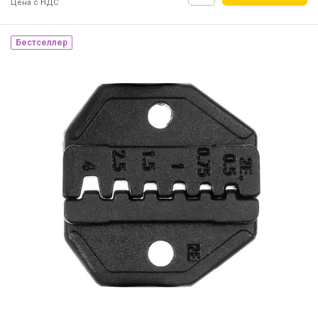
Цена с НДС
Бестселлер
Наличие на складе:
Львов
Днепр
ID:
847274
0.54 кг