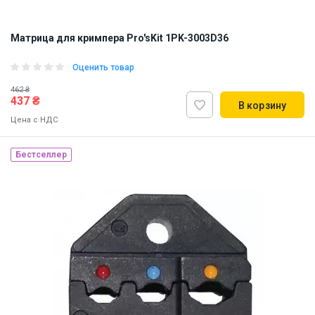
Матрица для кримпера Pro'sKit 1PK-3003D36
Оценить товар
462 ₴
437 ₴
В корзину
Цена с НДС
Бестселлер
Наличие на складе:
Львов
Днепр
Киев
ID:
847097
0.03 кг