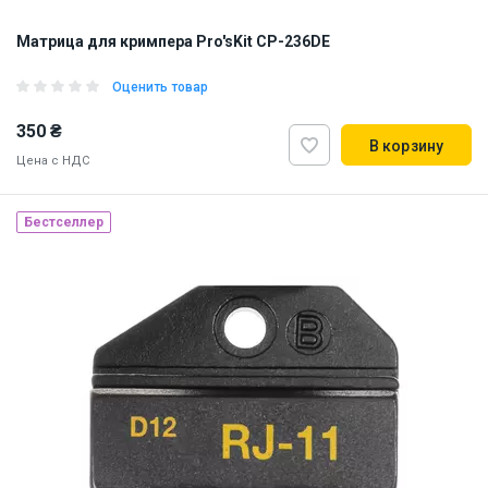
Матрица для кримпера Pro'sKit CP-236DE
Оценить товар
350 ₴
В корзину
Цена с НДС
Бестселлер
Наличие на складе:
Львов
Днепр
Киев
ID:
813088
0.1 кг