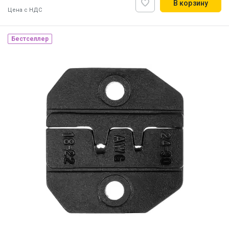
В корзину
Цена с НДС
Бестселлер
Наличие на складе:
Львов
Днепр
ID:
841552
0.2 кг