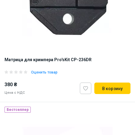
Матрица для кримпера Pro'sKit CP-236DR
Оценить товар
380 ₴
В корзину
Цена с НДС
Бестселлер
Наличие на складе:
Львов
Днепр
Киев
ID:
811307
0.08 кг