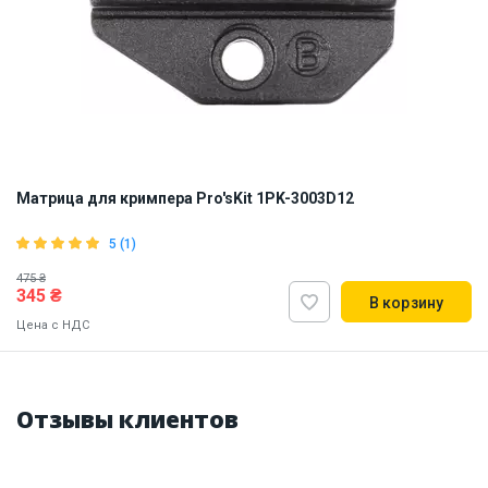
Матрица для кримпера Pro'sKit 1PK-3003D12
5 (1)
475 ₴
345 ₴
В корзину
Цена с НДС
Наличие на складе:
Львов
Днепр
Киев
ID:
847104
0.03 кг
Отзывы клиентов