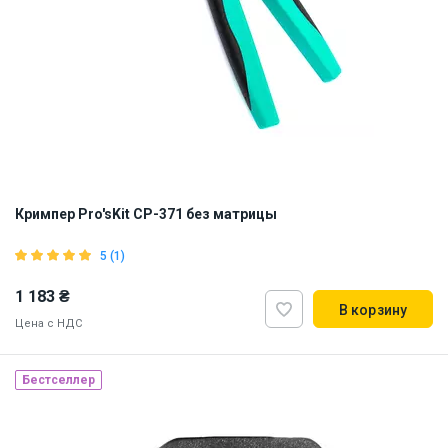
Кримпер Pro'sKit CP-371 без матрицы
5 (1)
1 183 ₴
В корзину
Цена с НДС
Бестселлер
Наличие на складе:
Львов
Днепр
ID:
812894
0.7 кг