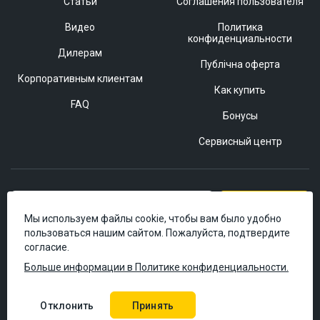
Статьи
Соглашения пользователя
Видео
Политика
конфиденциальности
Дилерам
Публічна оферта
Корпоративным клиентам
Как купить
FAQ
Бонусы
Сервисный центр
Подписаться
Мы используем файлы cookie, чтобы вам было удобно
пользоваться нашим сайтом. Пожалуйста, подтвердите
согласие.
Больше информации в Политике конфиденциальности.
Отклонить
Принять
© 2006–2026 Masteram.