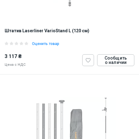
Штатив Laserliner VarioStand L (120 см)
Оценить товар
3 117 ₴
Сообщить
о наличии
Цена с НДС
ID:
900297
5 кг