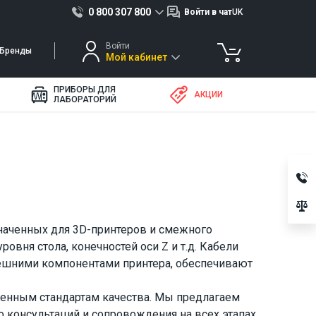
0 800 307 800
Войти в чат
UK
Войти
Бренды
Мой кабинет
ПРИБОРЫ ДЛЯ
АКЦИИ
ЛАБОРАТОРИЙ
наченных для 3D-принтеров и смежного
овня стола, конечностей оси Z и т.д. Кабели
шними компонентами принтера, обеспечивают
ленным стандартам качества. Мы предлагаем
 консультаций и сопровождения на всех этапах