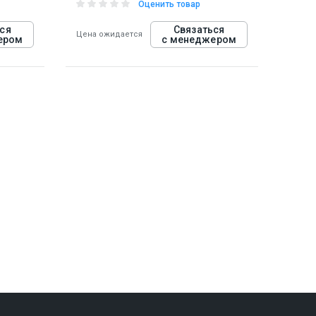
Оценить товар
ся
Связаться
Цена ожидается
ером
с менеджером
927940