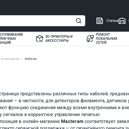
Статьи
СЛУЖИВАНИЕ
РЕМОНТ
3D-ПРИНТЕРЫ И
ЛНЕЧНЫХ
ЛОКАЛЬНЫХ
АКСЕССУАРЫ
АНЦИЙ
СЕТЕЙ
 и запчасти
Кабели
 странице представлены различные типы кабелей, предназ
ания — в частности, для детекторов филамента, датчиков ур
ют функцию соединения между всеми внутренними и вне
у сигналов и корректное управление печатью.
позиция в онлайн-магазине
Masteram
соответствует заяв
спектр сервисной поддержки — от гарантийного ремонта до