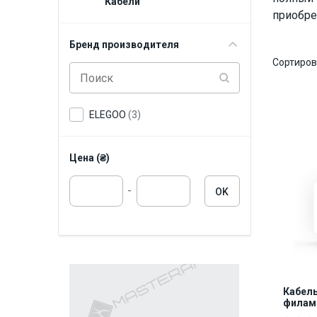
Кабели
приобре
Бренд производителя
Сортиров
ELEGOO
(3)
Цена (₴)
-
OK
Кабель
филаме
Carbo