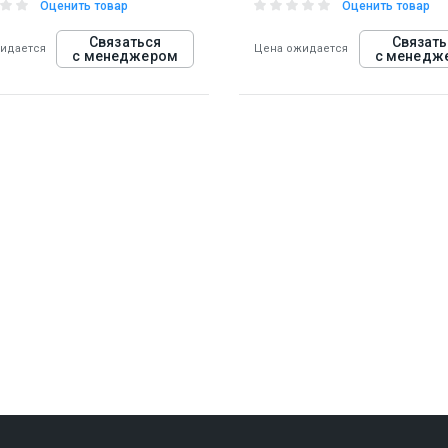
Оценить товар
Оценить товар
Связаться
Связать
идается
Цена ожидается
с менеджером
с менедж
30
927936