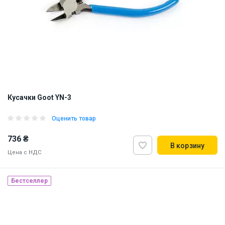
Кусачки Goot YN-3
Оценить товар
736 ₴
В корзину
Цена с НДС
Бестселлер
Наличие на складе:
Львов
Днепр
Киев
ID:
818780
0.15 кг