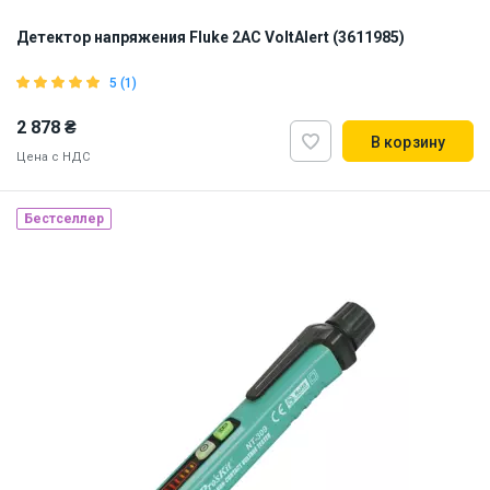
Детектор напряжения Fluke 2AC VoltAlert (3611985)
5 (1)
2 878 ₴
В корзину
Цена с НДС
Бестселлер
Бренд из США
Наличие на складе:
Львов
Днепр
ID:
887218
0.08 кг