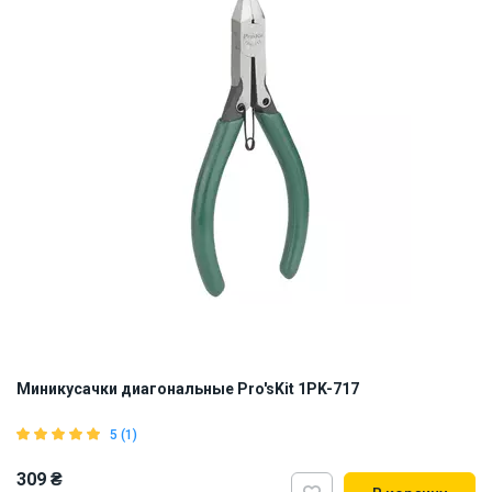
ID:
846109
0.52 кг
Миникусачки диагональные Pro'sKit 1PK-717
5 (1)
309 ₴