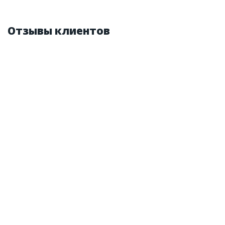
Бренд из США
Отзывы клиентов
ID:
887211
0.5 кг