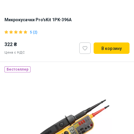
Микрокусачки Pro'sKit 1PK-396A
5 (2)
322 ₴
В корзину
Цена с НДС
Наличие на складе:
Львов
Киев
Бестселлер
ID:
5803
0.07 кг