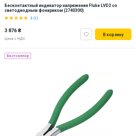
Бесконтактный индикатор напряжения Fluke LVD2 со
светодиодным фонариком (2740300)
5 (1)
3 876 ₴
В корзину
Цена с НДС
Бестселлер
Бренд из США
Наличие на складе:
Львов
Днепр
ID:
887214
0.1 кг