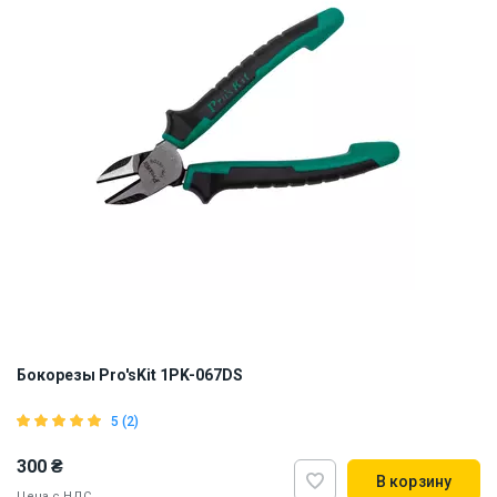
Бокорезы Pro'sKit 1PK-067DS
5 (2)
300 ₴
В корзину
Цена с НДС