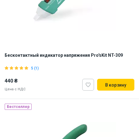
Бесконтактный индикатор напряжения Pro'sKit NT-309
5 (1)
440 ₴
В корзину
Цена с НДС
Бестселлер
Наличие на складе:
Львов
ID:
866975
0.06 кг