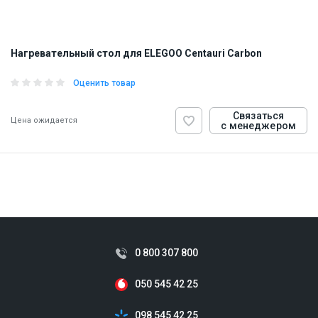
Нагревательный стол для ELEGOO Centauri Carbon
Оценить товар
Связаться
Цена ожидается
с менеджером
ID:
927917
0.4 кг
0 800 307 800
050 545 42 25
098 545 42 25