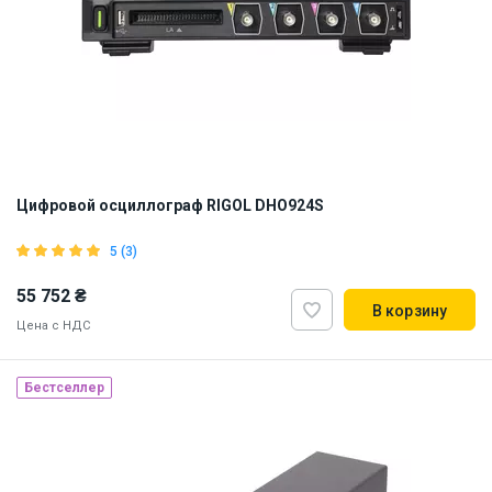
Цифровой осциллограф RIGOL DHO924S
5 (3)
55 752 ₴
В корзину
Цена с НДС
Бестселлер
Наличие на складе:
Львов
ID:
915167
3 кг