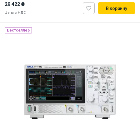
29 422 ₴
В корзину
Цена с НДС
Бестселлер
Наличие на складе:
Львов
ID:
854722
6 кг
110, 220