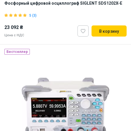
Фосфорный цифровой осциллограф SIGLENT SDS1202X-E
5 (3)
23 092 ₴
В корзину
Цена с НДС
Бестселлер
Наличие на складе:
Львов
ID:
870200
6 кг
110, 220