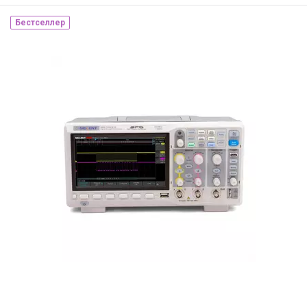
Бестселлер
Наличие на складе:
Львов
ID:
876393
6 кг