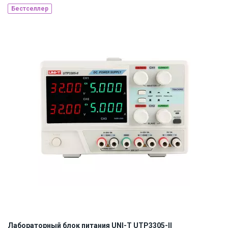
Бестселлер
Наличие на складе:
Львов
ID:
869153
6.44 кг
110, 220
Лабораторный блок питания UNI-T UTP3305-II