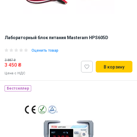
Лабораторный блок питания Masteram HPS605D
Оценить товар
3 887 ₴
3 450 ₴
В корзину
Цена с НДС
Бестселлер
Наличие на складе:
Львов
ID:
865800
2 кг
110, 220