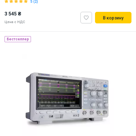
5 (2)
3 545 ₴
В корзину
Цена с НДС
Бестселлер
Наличие на складе:
Львов
ID:
916277
1.5 кг