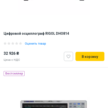
Цифровой осциллограф RIGOL DHO814
Оценить товар
32 926 ₴
В корзину
Цена с НДС
Бестселлер
Наличие на складе:
Львов
ID:
915163
3 кг