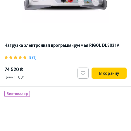
Нагрузка электронная программируемая RIGOL DL3031A
5 (1)
74 520 ₴
В корзину
Цена с НДС
Бестселлер
Наличие на складе:
Львов
ID:
875453
5 кг