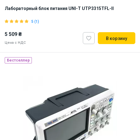
Лабораторный блок питания UNI-T UTP3315TFL-II
5 (1)
5 509 ₴
В корзину
Цена с НДС
Бестселлер
Наличие на складе:
Львов
ID:
888681
4 кг