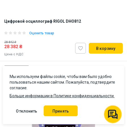
Цифровой осциллограф RIGOL DHO812
Оценить товар
28 842 ₴
28 382 ₴
В корзину
Цена с НДС
Бестселлер
Наличие на складе:
Львов
Мы используем файлы cookie, чтобы вам было удобно
пользоваться нашим сайтом. Пожалуйста, подтвердите
ID:
915161
3 кг
согласие.
Больше информации в Политике конфиденциальности.
Отклонить
Принять