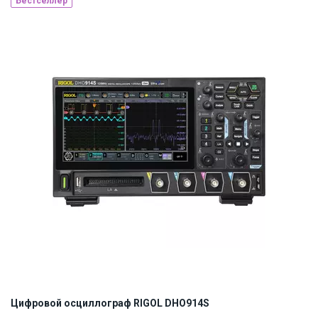
Бестселлер
Наличие на складе:
Львов
ID:
893075
9 кг
Цифровой осциллограф RIGOL DHO914S