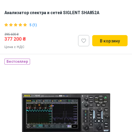
Анализатор спектра и сетей SIGLENT SHA852A
5 (1)
395 600 ₴
377 200 ₴
В корзину
Цена с НДС
Бестселлер
Наличие на складе:
Львов
ID:
913736
20 кг