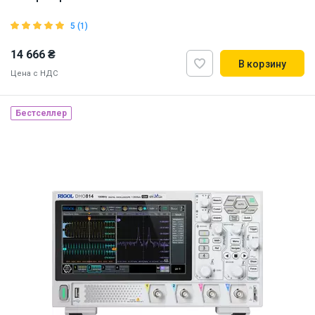
5 (1)
14 666 ₴
В корзину
Цена с НДС
Бестселлер
Наличие на складе:
Львов
ID:
907385
11.5 кг