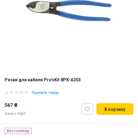
Резак для кабеля Pro'sKit 8PK-A203
Оценить товар
567 ₴
В корзину
Цена с НДС
Бестселлер
Наличие на складе:
Львов