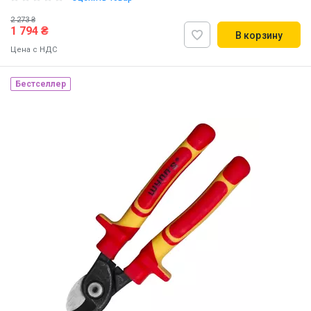
2 273 ₴
1 794 ₴
В корзину
Цена с НДС
Бестселлер
Наличие на складе:
Львов
ID:
855891
0.2 кг