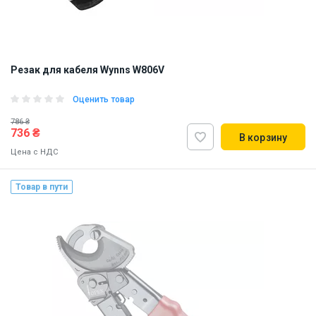
Резак для кабеля Wynns W806V
Оценить товар
786 ₴
736 ₴
В корзину
Цена с НДС
Товар в пути
Наличие на складе:
Львов
ID:
909193
0.2 кг