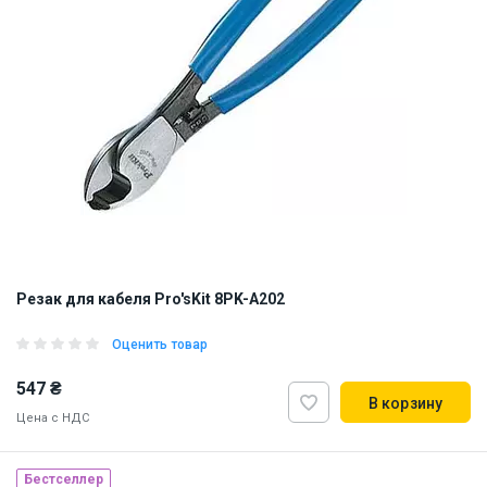
Резак для кабеля Pro'sKit 8PK-A202
Оценить товар
547 ₴
В корзину
Цена с НДС
Бестселлер
Наличие на складе:
Львов