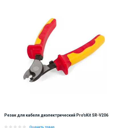
ID:
869919
0.2 кг
Резак для кабеля диэлектрический Pro'sKit SR-V206
Оценить товар