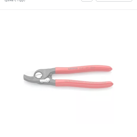
Цена с НДС
ID:
900236
0.5 кг