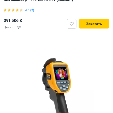
4.5 (2)
391 506 ₴
Заказать
Цена с НДС
ID:
904712
4 кг