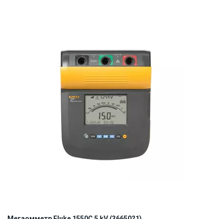
Наличие на складе:
Львов
ID:
912281
1 кг
Мегаомметр Fluke 1550C 5 kV (3665021)