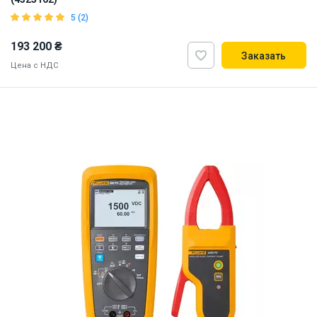
5 (2)
193 200 ₴
Заказать
Цена с НДС
ID:
914129
8 кг