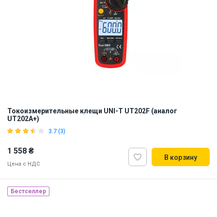
Токоизмерительные клещи UNI-T UT202F (аналог
UT202A+)
3.7 (3)
1 558 ₴
В корзину
Цена с НДС
Бестселлер
Наличие на складе:
Львов