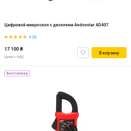
Цифровой микроскоп с дисплеем Andonstar AD407
5 (2)
17 100 ₴
В корзину
Цена с НДС
Бестселлер
Наличие на складе:
Львов
ID:
897611
2 кг