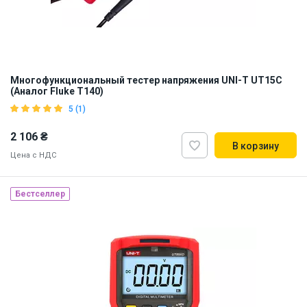
Многофункциональный тестер напряжения UNI-T UT15C
(Аналог Fluke T140)
5 (1)
2 106 ₴
В корзину
Цена с НДС
Бестселлер
Наличие на складе:
Львов
ID:
918904
0.25 кг