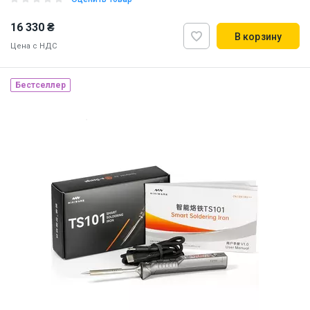
16 330 ₴
В корзину
Цена с НДС
Бестселлер
Наличие на складе:
Львов
ID:
922987
1.1 кг