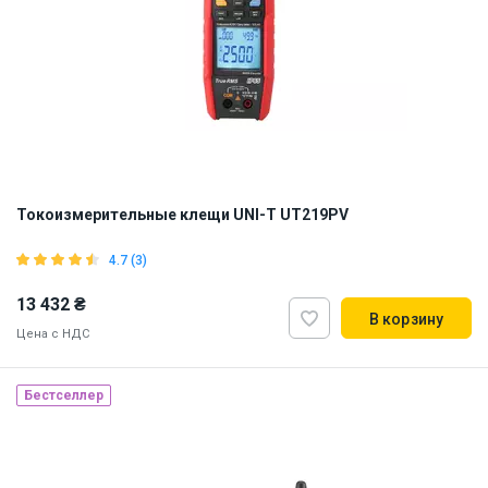
Токоизмерительные клещи UNI-T UT219PV
4.7 (3)
13 432 ₴
В корзину
Цена с НДС
Бестселлер
Наличие на складе:
Львов
ID:
919546
1 кг