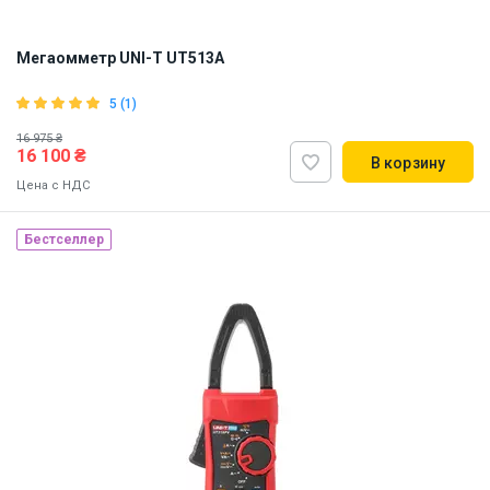
Мегаомметр UNI-T UT513A
5 (1)
16 975 ₴
16 100 ₴
В корзину
Цена с НДС
Бестселлер
Наличие на складе:
Львов
ID:
841678
4.5 кг
220