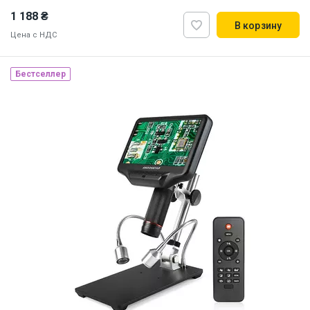
1 188 ₴
В корзину
Цена с НДС
Бестселлер
Наличие на складе:
Львов
ID:
886864
0.5 кг