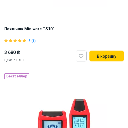
Паяльник Miniware TS101
5 (1)
3 680 ₴
В корзину
Цена с НДС
Бестселлер
Наличие на складе:
Львов
ID:
910010
0.2 кг