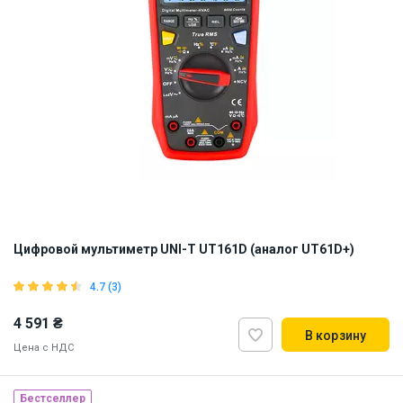
Цифровой мультиметр UNI-T UT161D (аналог UT61D+)
4.7 (3)
4 591 ₴
В корзину
Цена с НДС
Бестселлер
Наличие на складе:
Львов