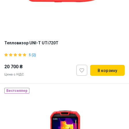
Тепловизор UNI-T UTi720T
5 (2)
20 700 ₴
В корзину
Цена с НДС
Бестселлер
Наличие на складе:
Львов
ID:
919545
1 кг