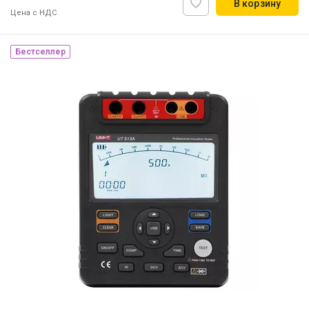
В корзину
Цена с НДС
Бестселлер
Наличие на складе:
Львов
ID:
854601
1.5 кг