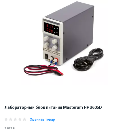
ID:
905838
1 кг
Лабораторный блок питания Masteram HPS605D
Оценить товар
3 887 ₴