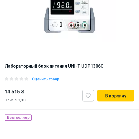
Лабораторный блок питания UNI-T UDP1306C
Оценить товар
14 515 ₴
В корзину
Цена с НДС
Бестселлер
Наличие на складе:
Львов
Днепр
ID:
894017
9.78 кг