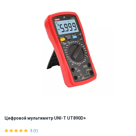
ID:
917444
0.7 кг
Цифровой мультиметр UNI-T UT890D+
5 (1)