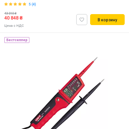
5 (4)
43 010 ₴
40 848 ₴
В корзину
Цена с НДС
Бестселлер
Наличие на складе:
Львов
ID:
876393
6 кг