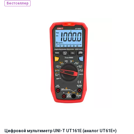
Бестселлер
Наличие на складе:
Львов
ID:
922977
3.6 кг
Цифровой мультиметр UNI-T UT161E (аналог UT61E+)