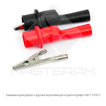
Зажимы-крокодилы к щупам мультиметра-осциллографа UNI-T UT81C