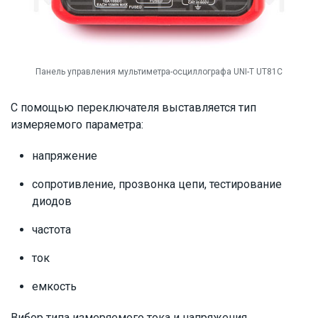
Панель управления мультиметра-осциллографа UNI-T UT81C
С помощью переключателя выставляется тип
измеряемого параметра:
напряжение
сопротивление, прозвонка цепи, тестирование
диодов
частота
ток
емкость
Вибор типа измеряемого тока и напряжения