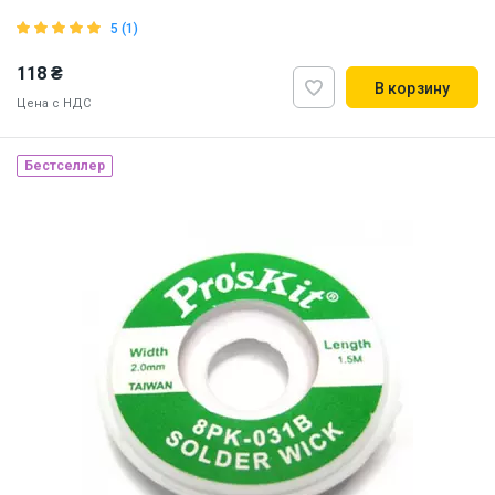
5 (1)
118 ₴
В корзину
Цена с НДС
Наличие на складе:
Львов
Днепр
Киев
Бестселлер
ID:
832140
0.026 кг