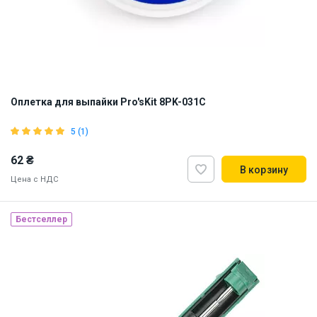
Оплетка для выпайки Pro'sKit 8PK-031C
5 (1)
62 ₴
В корзину
Цена с НДС
Бестселлер
Наличие на складе:
Львов
Днепр
Киев
ID:
821477
0.08 кг