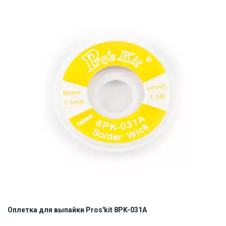
Наличие на складе:
Львов
Днепр
Киев
ID:
4847
0.05 кг
Оплетка для выпайки Pros'kit 8PK-031A