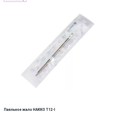
Made in Japan
Наличие на складе:
Львов
ID:
884713
0.01 кг
Паяльное жало HAKKO T12-I