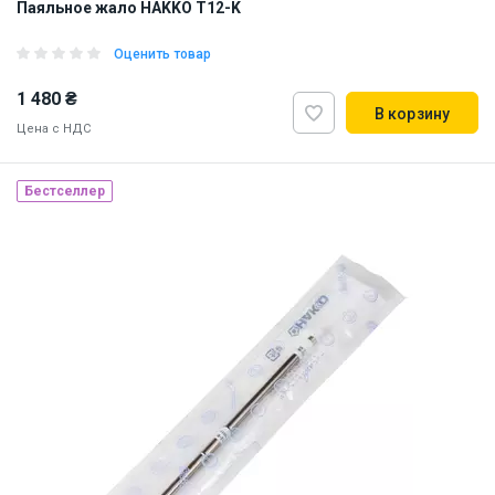
Паяльное жало HAKKO T12-K
Оценить товар
1 480 ₴
В корзину
Цена с НДС
Бестселлер
Made in Japan
Наличие на складе:
Львов
Днепр
ID:
884737
0.01 кг