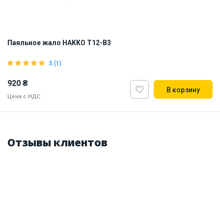
Паяльное жало HAKKO T12-B3
5 (1)
920 ₴
В корзину
Цена с НДС
Отзывы клиентов
Made in Japan
Наличие на складе:
Львов
ID:
884718
0.01 кг