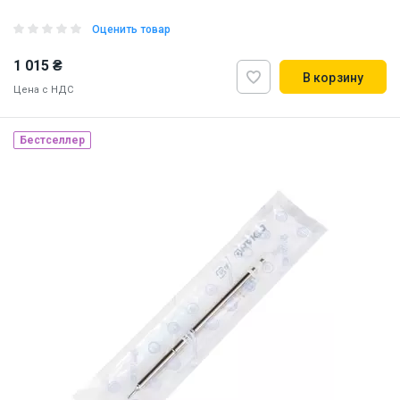
Оценить товар
1 015 ₴
В корзину
Цена с НДС
Бестселлер
Made in Japan
Наличие на складе:
Львов
Днепр
ID:
884739
0.01 кг