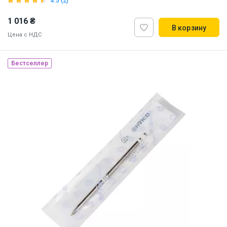
4.5 (2)
1 016 ₴
В корзину
Цена с НДС
Бестселлер
Made in Japan
Наличие на складе:
Львов
ID:
884720
0.01 кг