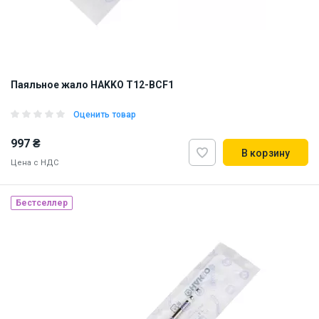
Паяльное жало HAKKO T12-BCF1
Оценить товар
997 ₴
В корзину
Цена с НДС
Бестселлер
Made in Japan
Наличие на складе:
Львов
ID:
884710
0.01 кг