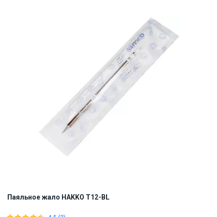
Made in Japan
Наличие на складе:
Львов
Киев
ID:
884721
0.01 кг
Паяльное жало HAKKO T12-BL