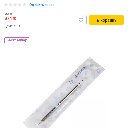
Оценить товар
966 ₴
874 ₴
В корзину
Цена с НДС
Бестселлер
Made in Japan
Наличие на складе:
Киев
ID:
884731
0.01 кг