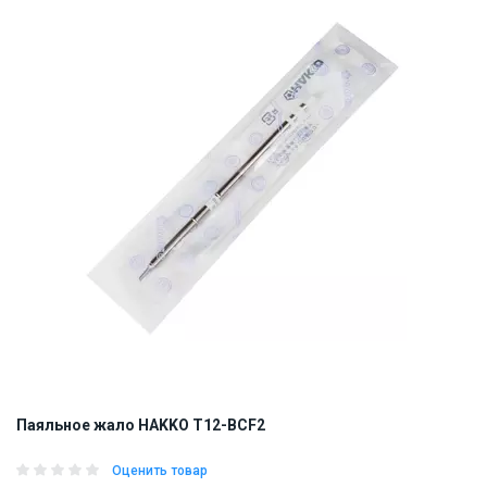
Наличие на складе:
Львов
Днепр
Киев
ID:
884719
0.01 кг
Паяльное жало HAKKO T12-BCF2
Оценить товар