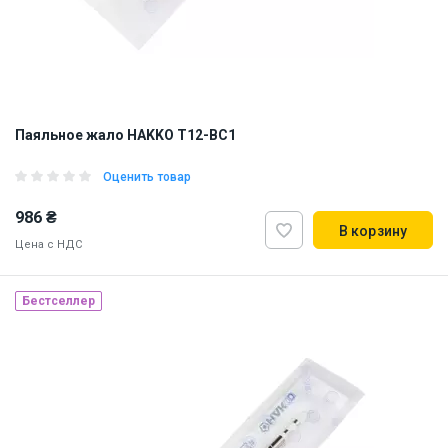
Паяльное жало HAKKO T12-BC1
Оценить товар
986 ₴
В корзину
Цена с НДС
Бестселлер
Made in Japan
Наличие на складе:
Львов
Днепр
ID:
884708
0.01 кг