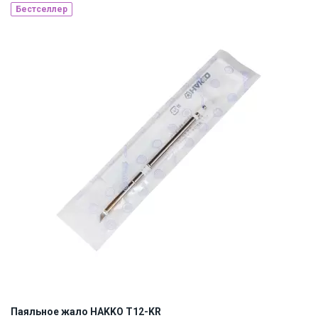
Бестселлер
Made in Japan
Наличие на складе:
Львов
Киев
ID:
884724
0.01 кг
Паяльное жало HAKKO T12-KR