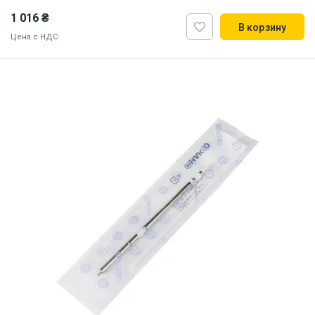
1 016 ₴
В корзину
Цена с НДС
Made in Japan
Наличие на складе:
Львов
ID:
884711
0.01 кг