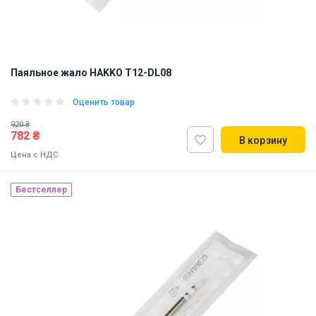
Паяльное жало HAKKO T12-DL08
Оценить товар
920 ₴
782 ₴
В корзину
Цена с НДС
Бестселлер
Made in Japan
Наличие на складе:
Львов
Днепр
ID:
884726
0.01 кг