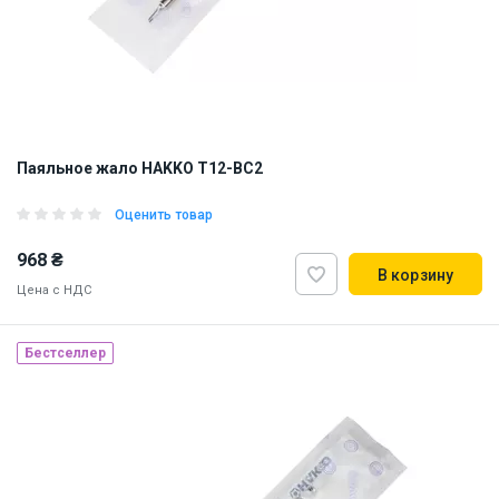
Паяльное жало HAKKO T12-BC2
Оценить товар
968 ₴
В корзину
Цена с НДС
Бестселлер
Made in Japan
Наличие на складе:
Львов
Днепр
ID:
868578
0.01 кг