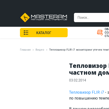
ОБ
КАТАЛОГ
СО
СТ
Главная
Видео
Тепловизор FLIR i7: мониторинг утечек те
Тепловизор 
частном до
03.02.2014
Тепловизор FLIR i7
- 
по повышению темпе
В данном видеообзоре