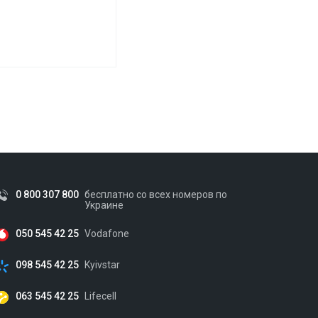
0 800 307 800
бесплатно со всех номеров по
Украине
050 545 42 25
Vodafone
098 545 42 25
Kyivstar
063 545 42 25
Lifecell