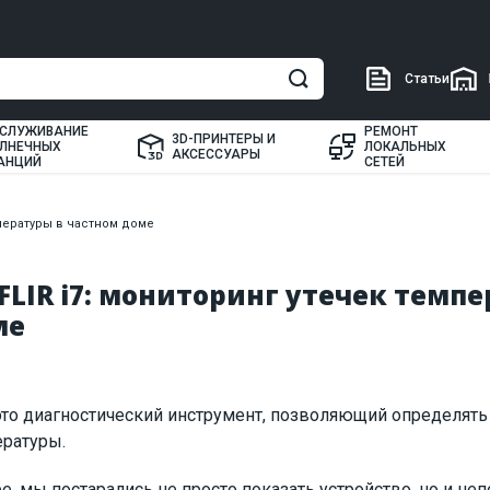
Статьи
СЛУЖИВАНИЕ
РЕМОНТ
3D-ПРИНТЕРЫ И
ЛНЕЧНЫХ
ЛОКАЛЬНЫХ
АКСЕССУАРЫ
АНЦИЙ
СЕТЕЙ
мпературы в частном доме
FLIR i7: мониторинг утечек темпе
ме
это диагностический инструмент, позволяющий определят
ратуры.
, мы постарались не просто показать устройство, но и не