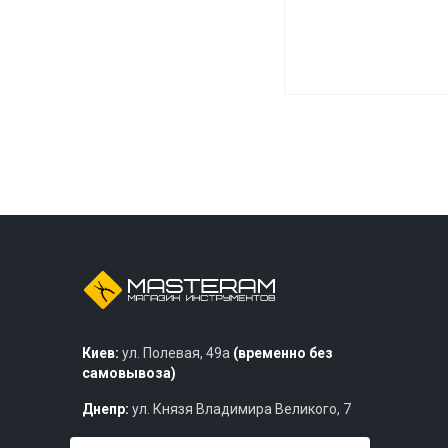
Киев:
ул. Полевая, 49а
(временно без
самовывоза)
Днепр:
ул. Князя Владимира Великого, 7
Львов:
ул. Богдана Хмельницкого, 219б