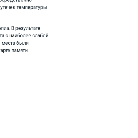
 утечек температуры
ла. В результате
а с наиболее слабой
е места были
арте памяти