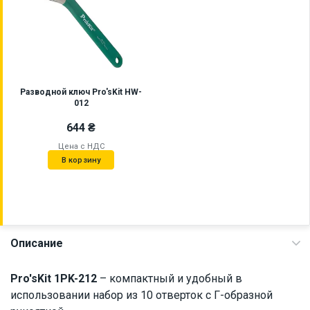
Разводной ключ Pro'sKit HW-
012
644 ₴
Цена с НДС
В корзину
Описание
Наличие на складе:
Львов
Киев
Pro'sKit 1PK-212
– компактный и удобный в
ID:
7433
0.79 кг
использовании набор из 10 отверток с Г-образной