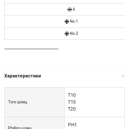
6
No.1
No.2
Характеристики
T10
T15
Torx шлиц
T20
PH1
Phillips шлиц