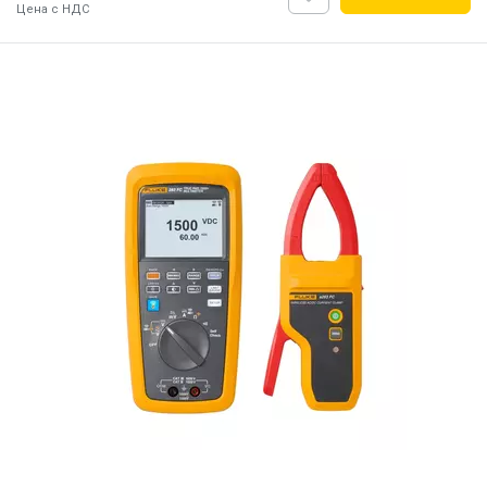
Цена с НДС
ID:
912271
0.5 кг