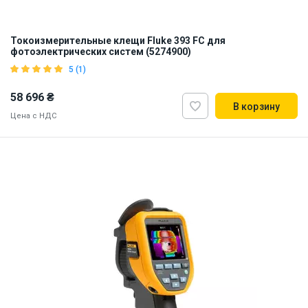
Токоизмерительные клещи Fluke 393 FC для
фотоэлектрических систем (5274900)
5 (1)
58 696 ₴
В корзину
Цена с НДС
Наличие на складе:
Львов
ID:
912275
2 кг