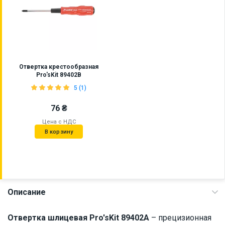
Отвертка крестообразная
Pro'sKit 89402B
5 (1)
76 ₴
Цена с НДС
В корзину
Описание
Отвертка шлицевая Pro'sKit 89402A
– прецизионная
Наличие на складе:
Львов