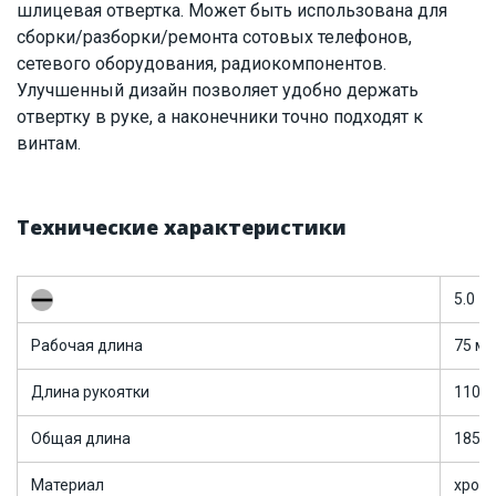
шлицевая отвертка. Может быть использована для
Днепр
сборки/разборки/ремонта сотовых телефонов,
ID:
5882
0.055 кг
сетевого оборудования, радиокомпонентов.
Улучшенный дизайн позволяет удобно держать
отвертку в руке, а наконечники точно подходят к
винтам.
Технические характеристики
5.0
Рабочая длина
75 м
Длина рукоятки
110 
Общая длина
185 
Материал
хром