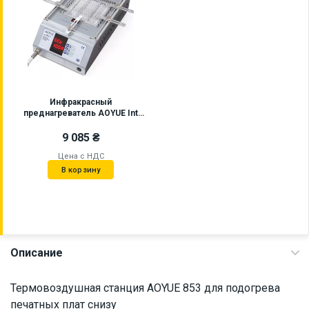
Инфракрасный
преднагреватель AOYUE Int
853A++
9 085 ₴
Цена с НДС
В корзину
Описание
Термовоздушная станция AOYUE 853 для подогрева
печатных плат снизу
Наличие на складе:
Львов