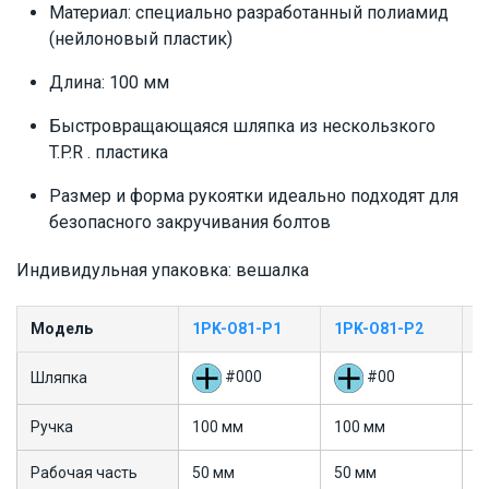
Материал: специально разработанный полиамид
(нейлоновый пластик)
Длина: 100 мм
Быстровращающаяся шляпка из нескользкого
T.P.R . пластика
Размер и форма рукоятки идеально подходят для
безопасного закручивания болтов
Индивидульная упаковка: вешалка
Модель
1PK-O81-P1
1PK-O81-P2
1
#000
#00
Шляпка
Ручка
100 мм
100 мм
1
Рабочая часть
50 мм
50 мм
5