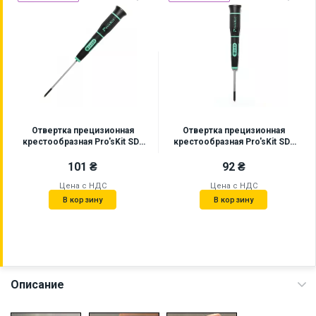
Отвертка прецизионная
Отвертка прецизионная
крестообразная Pro'sKit SD-
крестообразная Pro'sKit SD-
081-P6
081-P4
101 ₴
92 ₴
Цена с НДС
Цена с НДС
В корзину
В корзину
Описание
Наличие на складе:
Львов