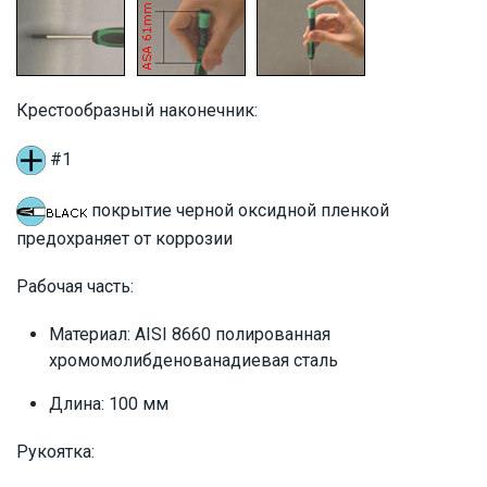
Днепр
Киев
ID:
840486
0.03 кг
Наличие на складе:
Львов
Киев
ID:
833262
0.06 кг
Крестообразный наконечник:
#1
покрытие черной оксидной пленкой
предохраняет от коррозии
Рабочая часть:
Материал: AISI 8660 полированная
хромомолибденованадиевая сталь
Длина: 100 мм
Рукоятка: