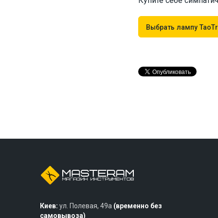
Купите себе симпатич
Выбрать лампу TaoTr
Киев:
ул. Полевая, 49а
(временно без
самовывоза)