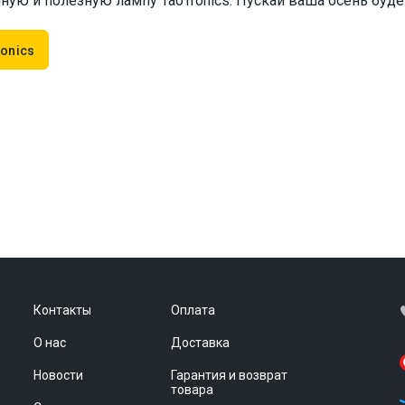
ную и полезную лампу TaoTronics. Пускай ваша осень буде
onics
Контакты
Оплата
О нас
Доставка
Новости
Гарантия и возврат
товара