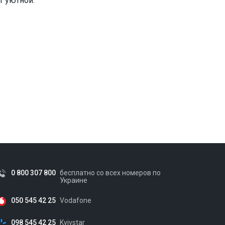
т уютной.
0 800 307 800
бесплатно со всех номеров по
Украине
050 545 42 25
Vodafone
098 545 42 25
Kyivstar