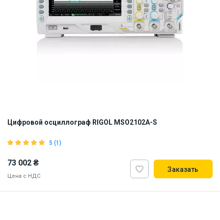
Цифровой осциллограф RIGOL MSO2102A-S
5 (1)
73 002 ₴
Заказать
Цена с НДС
ID:
902408
4 кг