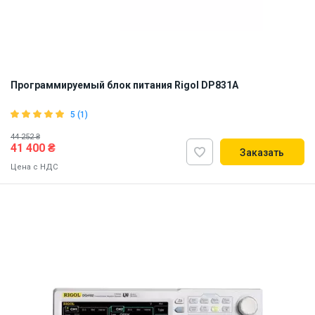
Программируемый блок питания Rigol DP831A
5 (1)
44 252 ₴
41 400 ₴
Заказать
Цена с НДС
ID:
841687
14 кг
110, 220