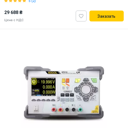
5 (2)
29 688 ₴
Заказать
Цена с НДС
ID:
869161
7 кг
110, 220