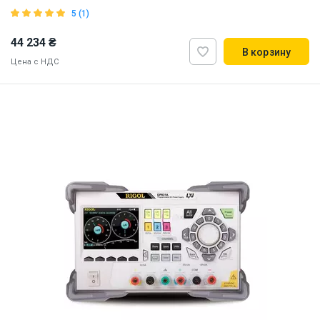
5 (1)
44 234 ₴
В корзину
Цена с НДС
Наличие на складе:
Львов
ID:
869164
6 кг
110, 220