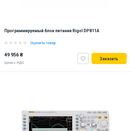
Программируемый блок питания Rigol DP811A
Оценить товар
49 956 ₴
Заказать
Цена с НДС
ID:
844212
12 кг
110, 220