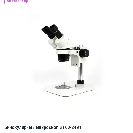
Бестселлер
Наличие на складе:
Львов
Днепр
Киев
ID:
10967
0.85 кг
Бинокулярный микроскоп ST60-24B1