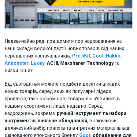
Надзвичайно раді повідомити про надходження на
наші склади великої партії нових товарів від наших
перевірених постачальників:
Pro'sKit
,
Goot
,
Hakko
,
Andonstar
,
Lukey
,
ACHI
,
Maxsharer Technology
та
низки інших.
Від сьогодні ви можете придбати десятки цікавих
нових товарів, серед яких як популярні лідери
продажів, так і цілком нові товари, які з'явилися в
нашому асортименті лише недавно. Серед
надходжень, зокрема:
ручний інструмент та набори
інструментів
,
паяльне обладнання
, включаючи
величезний вибір
припоїв та витратних матеріалів
від
шанованого японського бренду
Goot
,
обладнання для