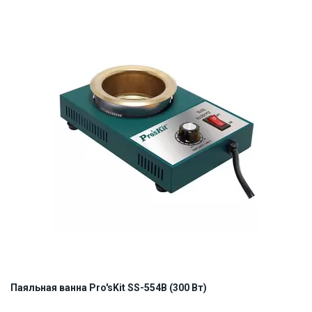
Наличие на складе:
Львов
ID:
854501
1 кг
Паяльная ванна Pro'sKit SS-554B (300 Вт)