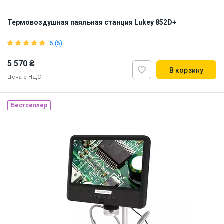
Термовоздушная паяльная станция Lukey 852D+
5 (5)
5 570 ₴
В корзину
Цена с НДС
Бестселлер
Наличие на складе:
Львов
Днепр
ID:
842259
4.9 кг
220