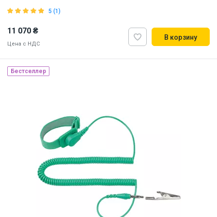
5 (1)
11 070 ₴
В корзину
Цена с НДС
Бестселлер
Наличие на складе:
Львов
ID:
8596
8 кг