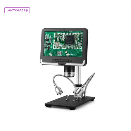
Бестселлер
Наличие на складе:
Львов
ID:
910829
0.4 кг