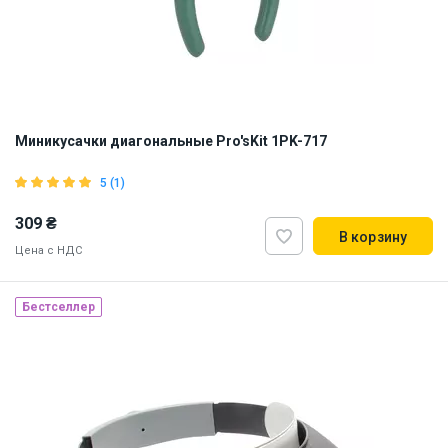
Миникусачки диагональные Pro'sKit 1PK-717
5 (1)
309 ₴
В корзину
Цена с НДС
Бестселлер
Наличие на складе:
Львов
Днепр
ID:
5808
0.085 кг