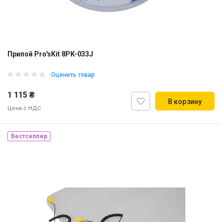
Припой Pro'sKit 8PK-033J
Оценить товар
1 115 ₴
В корзину
Цена с НДС
Наличие на складе:
Львов
Днепр
Киев
Бестселлер
ID:
838245
0.26 кг