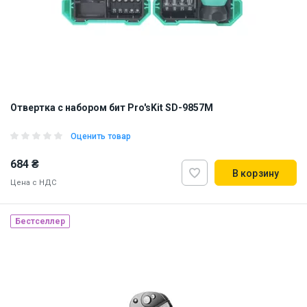
Отвертка с набором бит Pro'sKit SD-9857M
Оценить товар
684 ₴
В корзину
Цена с НДС
Бестселлер
Наличие на складе:
Львов
Днепр
Киев
ID:
868057
0.5 кг