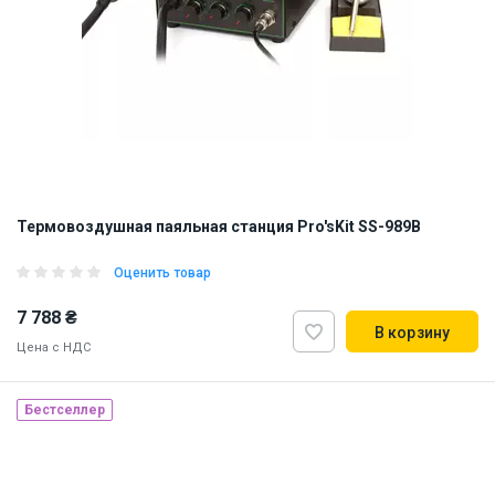
Термовоздушная паяльная станция Pro'sKit SS-989B
Оценить товар
7 788 ₴
В корзину
Цена с НДС
Бестселлер
Наличие на складе:
Львов
ID:
829804
5.1 кг
220