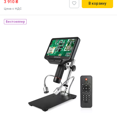
3 910 ₴
В корзину
Цена с НДС
Бестселлер
Наличие на складе:
Львов
ID:
833266
1 кг