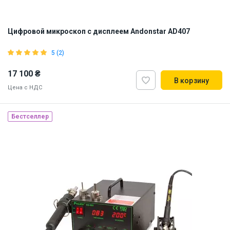
Цифровой микроскоп с дисплеем Andonstar AD407
5 (2)
17 100 ₴
В корзину
Цена с НДС
Бестселлер
Наличие на складе:
Львов
ID:
897611
2 кг