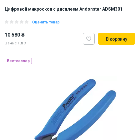
Цифровой микроскоп с дисплеем Andonstar ADSM301
Оценить товар
10 580 ₴
В корзину
Цена с НДС
Бестселлер
Наличие на складе:
Львов
ID:
895891
3 кг