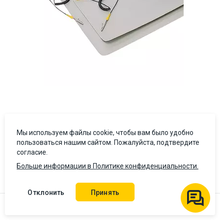
Антистатический настольный коврик Pro'sKit 8BM-401A
(50х60 см)
Мы используем файлы cookie, чтобы вам было удобно
пользоваться нашим сайтом. Пожалуйста, подтвердите
5 (1)
согласие.
818 ₴
Больше информации в Политике конфиденциальности.
В корзину
Цена с НДС
Отклонить
Принять
Бестселлер
Наличие на складе:
Львов