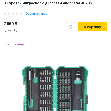
Цифровой микроскоп с дисплеем Andonstar AD206
Оценить товар
7 550 ₴
В корзину
Цена с НДС
Бестселлер
Наличие на складе:
Львов
ID:
895890
2 кг