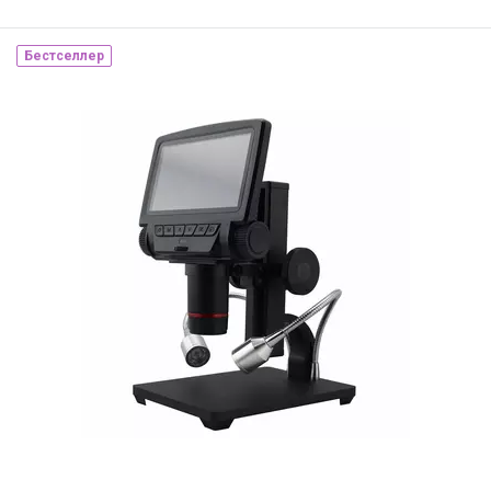
Бестселлер
Наличие на складе:
Львов
ID:
810814
3.8 кг
220