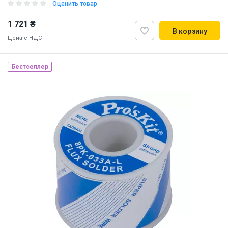
Оценить товар
1 721 ₴
В корзину
Цена с НДС
Бестселлер
Наличие на складе:
Львов
ID:
850543
1.1 кг
220