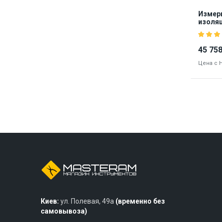
Измер
изоляц
1507 (
45 758
Цена с 
Бре
8110
Киев:
ул. Полевая, 49а
(временно без
самовывоза)