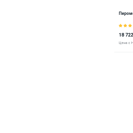
Пироме
18 722
Цена с 
Бре
Наличие
8872