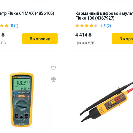
тр Fluke 64 MAX (4856105)
Карманный цифровой муль
Fluke 106 (4367927)
5 (1)
4.5 (2)
 ₴
4 414 ₴
В корзину
В корз
НДС
Цена с НДС
Бренд из США
нд из США
Наличие на складе:
Львов
Дн
 на складе:
Львов
Днепр
887244
48