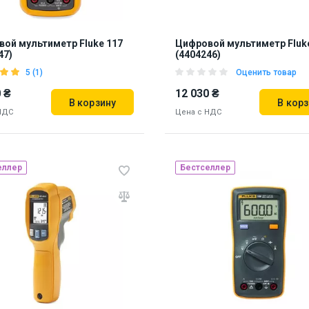
ой мультиметр Fluke 117
Цифровой мультиметр Fluk
47)
(4404246)
5 (1)
Оценить товар
 ₴
12 030 ₴
В корзину
В корз
НДС
Цена с НДС
еллер
Бестселлер
нд из США
Бренд из США
 на складе:
Львов
Наличие на складе:
Львов
24
887235