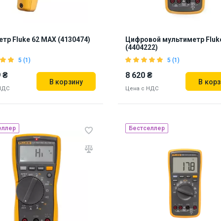
тр Fluke 62 MAX (4130474)
Цифровой мультиметр Fluk
(4404222)
5 (1)
5 (1)
 ₴
8 620 ₴
В корзину
В корз
НДС
Цена с НДС
еллер
Бестселлер
Бренд из США
нд из США
Наличие на складе:
Львов
Дн
 на складе:
Львов
887237
47