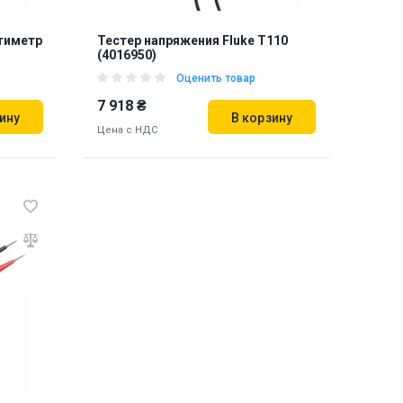
тиметр
Тестер напряжения Fluke T110
(4016950)
Оценить товар
7 918 ₴
ину
В корзину
Цена с НДС
Бренд из США
епр
Наличие на складе:
Львов
Днепр
890494