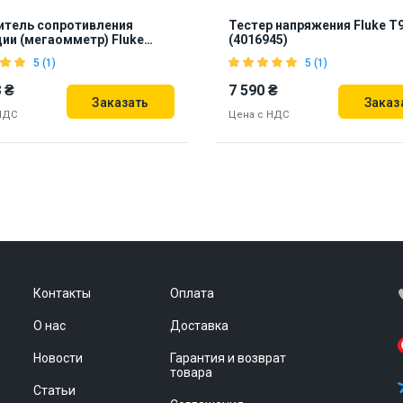
итель сопротивления
Тестер напряжения Fluke T
ии (мегаомметр) Fluke
(4016945)
2427890)
5 (1)
5 (1)
 ₴
7 590 ₴
Заказать
Заказ
НДС
Цена с НДС
нд из США
Бренд из США
93
887211
Контакты
Оплата
О нас
Доставка
Новости
Гарантия и возврат
товара
Статьи