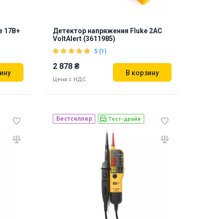
e 17B+
Детектор напряжения Fluke 2AC
VoltAlert (3611985)
5 (1)
2 878 ₴
ину
В корзину
Цена с НДС
Бестселлер
Тест-драйв
Бренд из США
Наличие на складе:
Львов
Днепр
887218