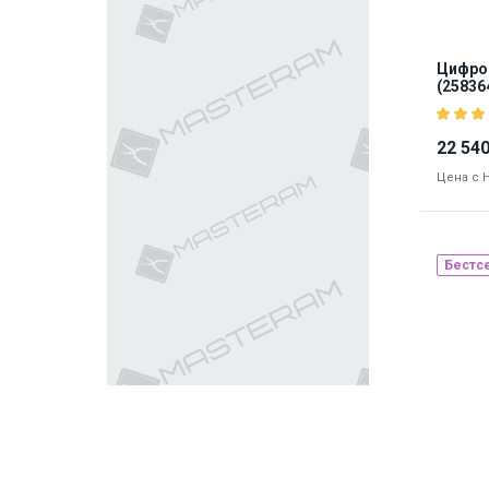
Цифров
(25836
22 540
Цена с 
Бестс
Бре
Наличие
8872