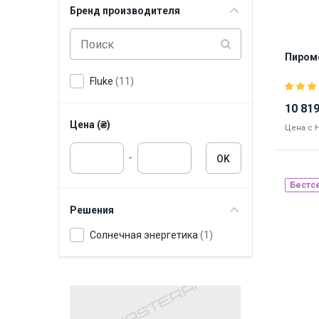
Бренд производителя
Пироме
Fluke
(11)
10 819
Цена (₴)
Цена с 
-
OK
Бестс
Решения
Бре
Солнечная энергетика
(1)
Наличие
8872