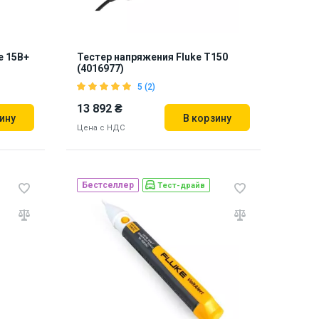
e 15B+
Тестер напряжения Fluke T150
(4016977)
5 (2)
13 892 ₴
ину
В корзину
Цена с НДС
Бестселлер
Тест-драйв
Бренд из США
епр
Наличие на складе:
Львов
846109