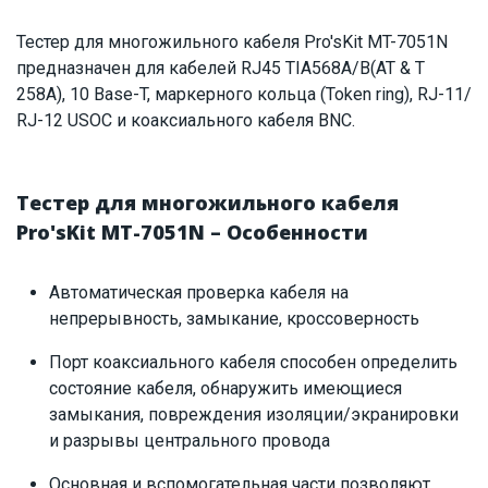
Наличие на складе:
Львов
Тестер для многожильного кабеля Pro'sKit MT-7051N
Днепр
предназначен для кабелей RJ45 TIA568A/B(AT & T
ID:
5916
0.075 кг
258A), 10 Base-T, маркерного кольца (Token ring), RJ-11/
RJ-12 USOC и коаксиального кабеля BNC.
Тестер для многожильного кабеля
Pro'sKit MT-7051N – Особенности
Автоматическая проверка кабеля на
непрерывность, замыкание, кроссоверность
Порт коаксиального кабеля способен определить
состояние кабеля, обнаружить имеющиеся
замыкания, повреждения изоляции/экранировки
и разрывы центрального провода
Основная и вспомогательная части позволяют