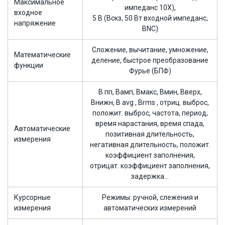
Максимальное
импеданс 10Х),
входное
5 В (Вскз, 50 Вт входной импеданс,
напряжение
BNC)
Сложение, вычитание, умножение,
Математические
деление, быстрое преобразование
функции
Фурье (БПФ)
B пп, Вамп, Вмакс, Вмин, Вверх,
Внижн, В avg , Brms , отриц. выброс,
положит. выброс, частота, период,
время нарастания, время спада,
Автоматические
позитивная длительность,
измерения
негативная длительность, положит.
коэффициент заполнения,
отрицат. коэффициент заполнения,
задержка…
Курсорные
Режимы: ручной, слежения и
измерения
автоматических измерений