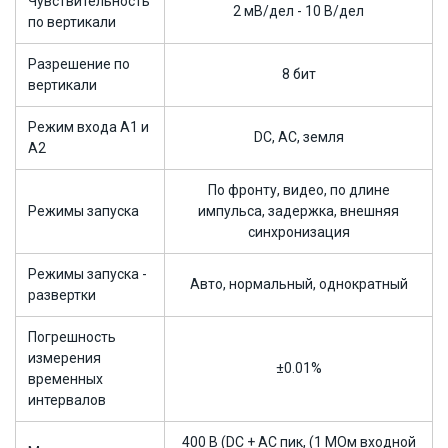
Чувствительность
2 мВ/дел - 10 В/дел
по вертикали
Разрешение по
8 бит
вертикали
Режим входа А1 и
DC, AC, земля
А2
По фронту, видео, по длине
Режимы запуска
импульса, задержка, внешняя
синхронизация
Режимы запуска -
Авто, нормальный, однократный
развертки
Погрешность
измерения
±0.01%
временных
интервалов
400 В (DC + AC пик, (1 МОм входной