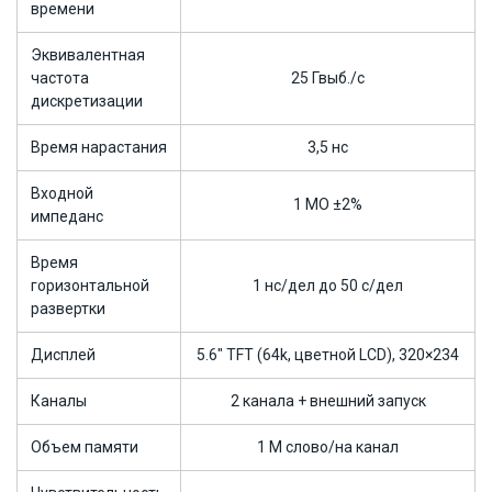
времени
Эквивалентная
частота
25 Гвыб./с
дискретизации
Время нарастания
3,5 нс
Входной
1 МО ±2%
импеданс
Время
горизонтальной
1 нс/дел до 50 с/дел
развертки
Дисплей
5.6" TFT (64k, цветной LCD), 320×234
Каналы
2 канала + внешний запуск
Объем памяти
1 M слово/на канал