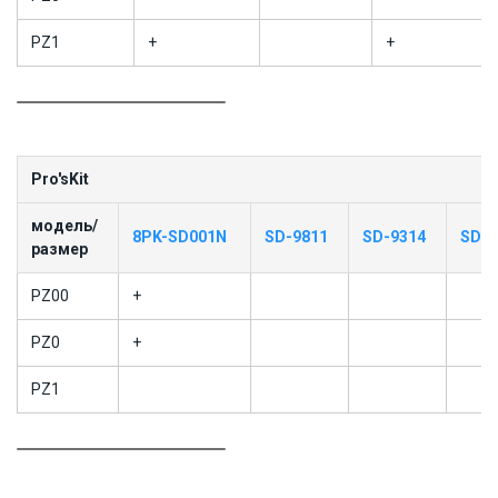
PZ1
+
+
Pro'sKit
модель/
8PK-SD001N
SD-9811
SD-9314
SD-9
размер
PZ00
+
PZ0
+
PZ1