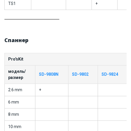
TS1
+
Спаннер
Pro'sKit
модель/
SD-9808N
SD-9802
SD-9824
размер
2.6 mm
+
6 mm
8 mm
10 mm