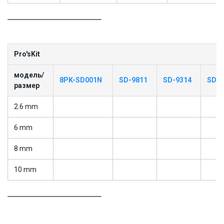
Pro'sKit
модель/
8PK-SD001N
SD-9811
SD-9314
SD-9
размер
2.6 mm
6 mm
8 mm
10 mm