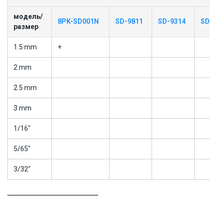
модель/
8PK-SD001N
SD-9811
SD-9314
SD-9
размер
1.5 mm
+
2 mm
2.5 mm
3 mm
1/16"
5/65"
3/32"