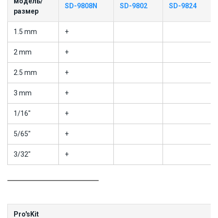
модель/
SD-9808N
SD-9802
SD-9824
размер
1.5 mm
+
2 mm
+
2.5 mm
+
3 mm
+
1/16"
+
5/65"
+
3/32"
+
Pro'sKit