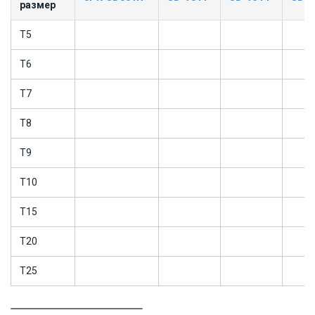
размер
T5
T6
T7
T8
T9
T10
T15
T20
T25