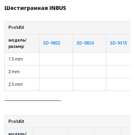
Шестигранная INBUS
Pro'sKit
модель/
SD-9802
SD-9824
SD-9315
размер
1.5 mm
2 mm
2.5 mm
Pro'sKit
модель/