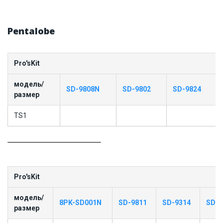
Pentalobe
Pro'sKit
модель/
SD-9808N
SD-9802
SD-9824
размер
TS1
Pro'sKit
модель/
8PK-SD001N
SD-9811
SD-9314
SD-9
размер