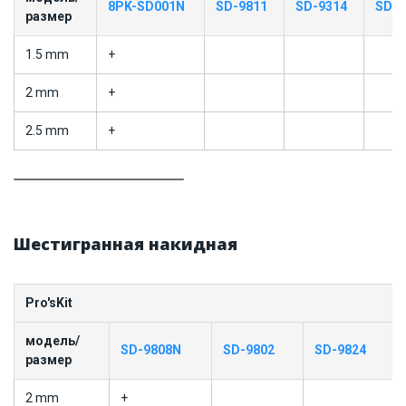
8PK-SD001N
SD-9811
SD-9314
SD-9
размер
1.5 mm
+
2 mm
+
2.5 mm
+
Шестигранная накидная
Pro'sKit
модель/
SD-9808N
SD-9802
SD-9824
размер
2 mm
+