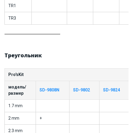
TR1
TR3
Треугольник
Pro'sKit
модель/
SD-9808N
SD-9802
SD-9824
размер
1.7 mm
2 mm
+
2.3 mm