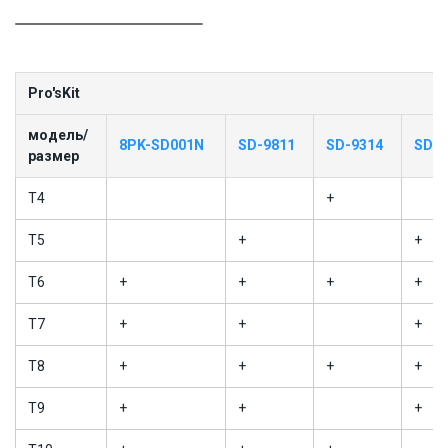
Pro'sKit
модель/
8PK-SD001N
SD-9811
SD-9314
SD-9
размер
T4
+
T5
+
+
T6
+
+
+
+
T7
+
+
+
T8
+
+
+
+
T9
+
+
+