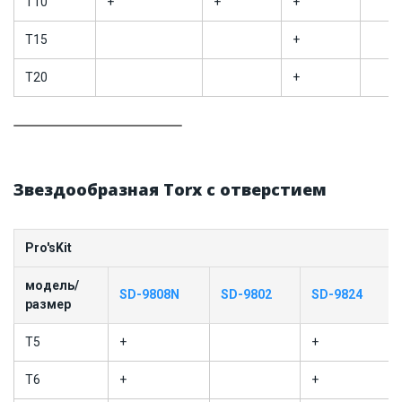
T10
+
+
+
T15
+
T20
+
Звездообразная Torx с отверстием
Pro'sKit
модель/
SD-9808N
SD-9802
SD-9824
размер
T5
+
+
T6
+
+