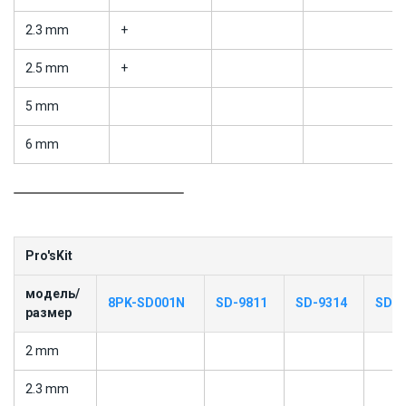
2.3 mm
+
2.5 mm
+
5 mm
6 mm
Pro'sKit
модель/
8PK-SD001N
SD-9811
SD-9314
SD-9
размер
2 mm
2.3 mm