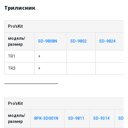
Трилисник
Pro'sKit
модель/
SD-9808N
SD-9802
SD-9824
размер
TR1
+
TR3
+
Pro'sKit
модель/
8PK-SD001N
SD-9811
SD-9314
SD-9
размер