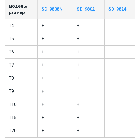
модель/
SD-9808N
SD-9802
SD-9824
размер
T4
+
+
T5
+
+
T6
+
+
T7
+
+
T8
+
+
T9
+
T10
+
+
T15
+
+
T20
+
+