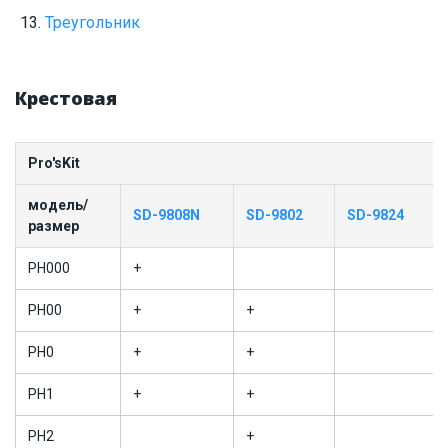
Треугольник
Крестовая
Pro'sKit
модель/
SD-9808N
SD-9802
SD-9824
размер
PH000
+
PH00
+
+
PH0
+
+
PH1
+
+
PH2
+