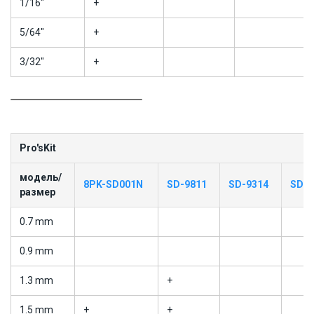
1/16"
+
5/64"
+
3/32"
+
Pro'sKit
модель/
8PK-SD001N
SD-9811
SD-9314
SD-9
размер
0.7 mm
0.9 mm
1.3 mm
+
1.5 mm
+
+