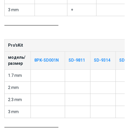
3 mm
+
Pro'sKit
модель/
8PK-SD001N
SD-9811
SD-9314
SD-9
размер
1.7 mm
2 mm
2.3 mm
3 mm