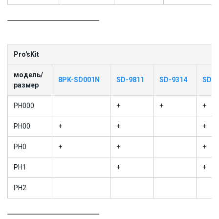
Pro'sKit
модель/
8PK-SD001N
SD-9811
SD-9314
SD-9
размер
PH000
+
+
+
PH00
+
+
+
PH0
+
+
+
PH1
+
+
PH2