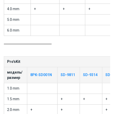
4.0 mm
+
+
+
5.0 mm
6.0 mm
Pro'sKit
модель/
8PK-SD001N
SD-9811
SD-9314
SD-9
размер
1.0 mm
1.5 mm
+
+
+
2.0 mm
+
+
+