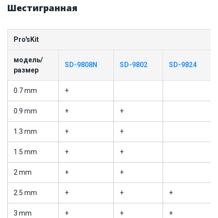
Шестигранная
Pro'sKit
модель/
SD-9808N
SD-9802
SD-9824
размер
0.7 mm
+
0.9 mm
+
+
1.3 mm
+
+
1.5 mm
+
+
2 mm
+
+
2.5 mm
+
+
+
3 mm
+
+
+