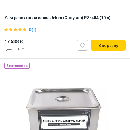
Ультразвуковая ванна Jeken (Codyson) PS-40А (10 л)
5 (1)
17 538 ₴
В корзину
Цена с НДС
Бестселлер
Наличие на складе:
Львов
ID:
815896
11.6 кг
220