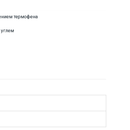
нением термофена
 углем