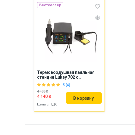
Бестселлер
Термовоздушная паяльная
станция Lukey 702 с
паяльником
5 (4)
4 436 ₴
4 140 ₴
В корзину
Цена с НДС