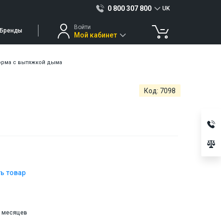
0 800 307 800
UK
Войти
Бренды
Мой кабинет
орма с вытяжкой дыма
Код: 7098
1 967 ₴
В корзину
1 794 ₴
ь товар
 месяцев