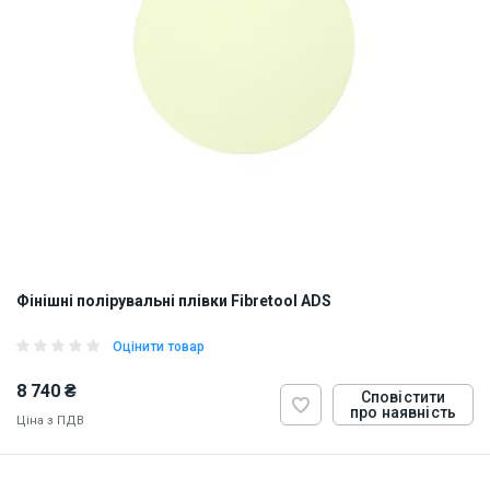
Фінішні полірувальні плівки Fibretool ADS
Оцінити товар
8 740 ₴
Сповістити
про наявність
Ціна з ПДВ
ID:
870312