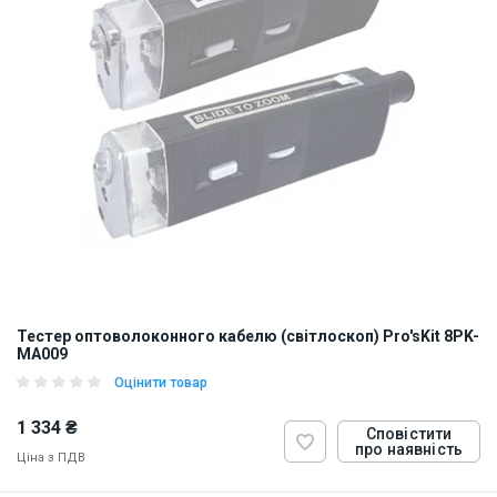
Тестер оптоволоконного кабелю (світлоскоп) Pro'sKit 8PK-
MA009
Оцінити товар
1 334 ₴
Сповістити
про наявність
Ціна з ПДВ