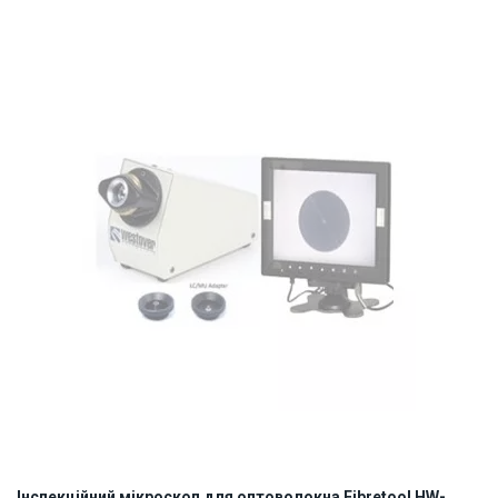
ID:
811793
0.21 кг
Інспекційний мікроскоп для оптоволокна Fibretool HW-