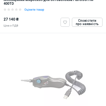
400TD
Оцінити товар
27 140 ₴
Сповістити
про наявність
Ціна з ПДВ
ID:
870315
8 кг
110, 220