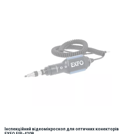
ID:
907643
0.5 кг
Інспекційний відеомікроскоп для оптичних конекторів
EXFO FIP-420B