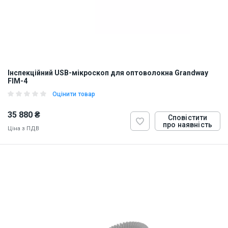
Інспекційний USB-мікроскоп для оптоволокна Grandway
FIM-4
Оцінити товар
35 880 ₴
Сповістити
про наявність
Ціна з ПДВ
ID:
871397
2 кг