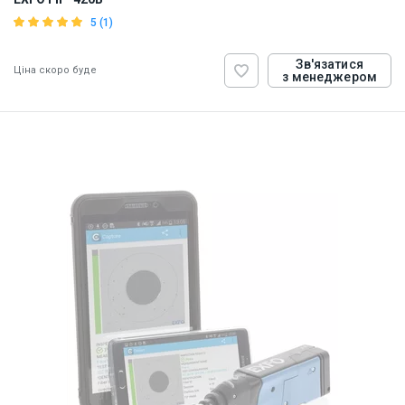
5 (1)
Зв'язатися
Ціна скоро буде
з менеджером
ID:
907644
0.5 кг