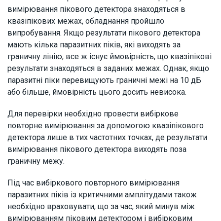
вимірювання пікового детектора знаходяться в
квазіпікових межах, обладнання пройшло
випробування. Якщо результати пікового детектора
мають кілька паразитних піків, які виходять за
граничну лінію, все ж існує ймовірність, що квазіпікові
результати знаходяться в заданих межах. Однак, якщо
паразитні піки перевищують граничні межі на 10 дБ
або більше, ймовірність цього досить невисока.
Для перевірки необхідно провести вибіркове
повторне вимірювання за допомогою квазіпікового
детектора лише в тих частотних точках, де результати
вимірювання пікового детектора виходять поза
граничну межу.
Під час вибіркового повторного вимірювання
паразитних піків із критичними амплітудами також
необхідно враховувати, що за час, який минув між
вимірюванням піковим детектором і вибірковим