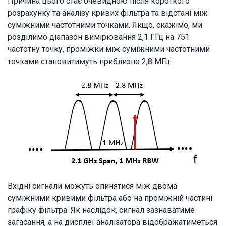
Причина цього стає очевидною після короткого
розрахунку та аналізу кривих фільтра та відстані між
суміжними частотними точками. Якщо, скажімо, ми
розділимо діапазон вимірювання 2,1 ГГц на 751
частотну точку, проміжки між суміжними частотними
точками становитимуть приблизно 2,8 МГц:
Вхідні сигнали можуть опинятися між двома
суміжними кривими фільтра або на проміжній частині
графіку фільтра. Як наслідок, сигнал зазнаватиме
загасання, а на дисплеї аналізатора відображатиметься