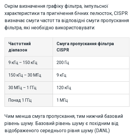
Окрім визначення графіку фільтра, імпульсної
характеристики та пригнічення бічних пелюсток, CISPR
визначає смуги частот та відповідні смуги пропускання
фільтра, які необхідно використовувати:
Частотний
Смуга пропускання фільтра
діапазон
CISPR
9 кГц – 150 кГц
200 Гц
150 кГц – 30 МГц
9 кГц
30 МГц – 1 ГГц
120 кГц
Понад 1 ГГц
1 МГц
Чим менша смуга пропускання, тим нижчий базовий
рівень шуму. Базовий рівень шуму є похідним від
відображеного середнього рівня шуму (DANL)