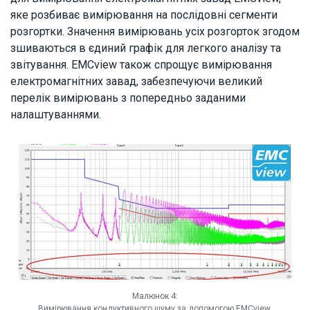
яке розбиває вимірювання на послідовні сегменти
розгортки. Значення вимірювань усіх розгорток згодом
зшиваються в єдиний графік для легкого аналізу та
звітування. EMCview також спрощує вимірювання
електромагнітних завад, забезпечуючи великий
перелік вимірювань з попередньо заданими
налаштуваннями.
Малюнок 4:
Вимірювання кондуктивного шуму за допомогою EMCview.