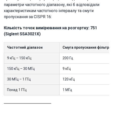
параметри частотного діапазону, які б відповідали
характеристикам частотного інтервалу та смуги
пропускання за CISPR 16:
Кількість точок вимірювання на розгортку: 751
(Siglent SSA3021X)
Частотний діапазон
Смуга пропускання фільтра 
9 кГц – 150 кГц
200 Гц
150 кГц – 30 МГц
9 кГц
30 МГц – 1 ГГц
120 кГц
Понад 1 ГГц
1 МГц