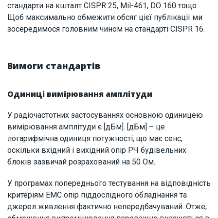
стандарти на кшталт CISPR 25, Mil-461, DO 160 тощо.
Щоб максимально обмежити обсяг цієї публікації ми
зосередимося головним чином на стандарті CISPR 16.
Вимоги стандартів
Одиниці вимірювання амплітуди
У радіочастотних застосуваннях основною одиницею
вимірювання амплітуди є [дБм]. [дБм] – це
логарифмічна одиниця потужності, що має сенс,
оскільки вхідний і вихідний опір РЧ будівельних
блоків зазвичай розрахований на 50 Ом.
У програмах попереднього тестування на відповідність
критеріям ЕМС опір піддослідного обладнання та
джерел живлення фактично непередбачуваний. Отже,