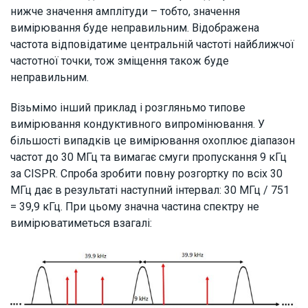
нижче значення амплітуди – тобто, значення
вимірювання буде неправильним. Відображена
частота відповідатиме центральній частоті найближчої
частотної точки, тож зміщення також буде
неправильним.
Візьмімо інший приклад і розгляньмо типове
вимірювання кондуктивного випромінювання. У
більшості випадків це вимірювання охоплює діапазон
частот до 30 МГц та вимагає смуги пропускання 9 кГц
за CISPR. Спроба зробити повну розгортку по всіх 30
МГц дає в результаті наступний інтервал: 30 МГц / 751
= 39,9 кГц. При цьому значна частина спектру не
вимірюватиметься взагалі: