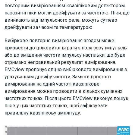
повторним вимірюванням квазіпіковим детектором,
паразитні піки могли дрейфувати за частотою. Піки, що
виникають від імпульсного реле, можуть суттєво
дрейфувати за часом та температурою.
Вибіркове повторне вимірювання згодом може
призвести до цілковитої втрати з поля зору імпульсів
або до зміщення частоти імпульсу настільки, що буде
отримано неправильний результат вимірювання.
EMCview пропонує опцію вибіркового вимірювання з
урахуванням дрейфу частоти. Замість простого
вимірювання на одній частоті квазіпікове
вимірювання можна проводити в кількох суміжних
частотних точках. Після цього EMCview виконує пошук
піків у цих частотних точках, щоб зафіксувати
правильну квазіпікову амплітуду.