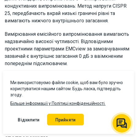
кондуктивних випромінювань: Метод напруги CISPR
25, передбачають вкрай низькі граничні рівні та
вимагають нижчого внутрішнього загасання.
Вимірювання емісійного випромінювання вимагають
надзвичайно високої чутливості. Відповідними
проектними параметрами EMCview за замовчуванням
зазвичай є внутрішнє загасання 0 дБ з ввімкненим
попереднім підсилювачем.
CISPR 16 визначає, що базовий шум вимірювальної
Ми використовуємо файли cookie, щоб вам було зручно
установки повинен бути принаймні на 6 дБ нижчим
користуватися нашим сайтом. Будь ласка, підтвердіть
граничних ліній, щоб мати достатній динамічний
згоду.
діапазон для надійного вимірювання критичних
Більше інформації у Політиці конфіденційності.
паразитних коливань.
Відхилити
Прийняти
Окремі нюанси, пов’язані зі