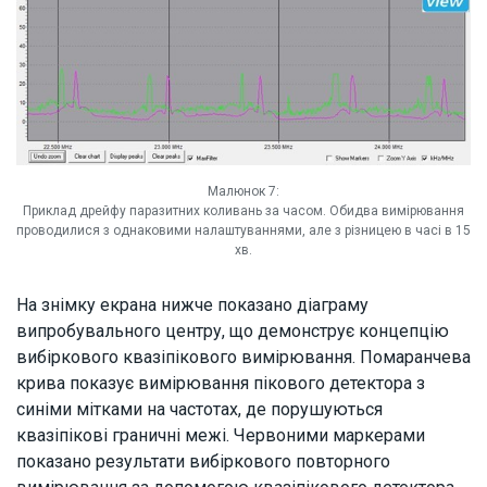
Малюнок 7:
Приклад дрейфу паразитних коливань за часом. Обидва вимірювання
проводилися з однаковими налаштуваннями, але з різницею в часі в 15
хв.
На знімку екрана нижче показано діаграму
випробувального центру, що демонструє концепцію
вибіркового квазіпікового вимірювання. Помаранчева
крива показує вимірювання пікового детектора з
синіми мітками на частотах, де порушуються
квазіпікові граничні межі. Червоними маркерами
показано результати вибіркового повторного