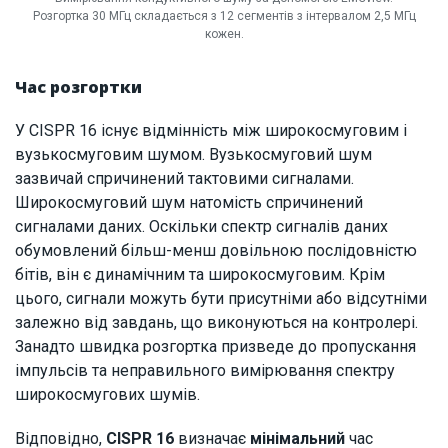
Розгортка 30 МГц складається з 12 сегментів з інтервалом 2,5 МГц
кожен.
Час розгортки
У CISPR 16 існує відмінність між широкосмуговим і
вузькосмуговим шумом. Вузькосмуговий шум
зазвичай спричинений тактовими сигналами.
Широкосмуговий шум натомість спричинений
сигналами даних. Оскільки спектр сигналів даних
обумовлений більш-менш довільною послідовністю
бітів, він є динамічним та широкосмуговим. Крім
цього, сигнали можуть бути присутніми або відсутніми
залежно від завдань, що виконуються на контролері.
Занадто швидка розгортка призведе до пропускання
імпульсів та неправильного вимірювання спектру
широкосмугових шумів.
Відповідно,
CISPR 16
визначає
мінімальний
час