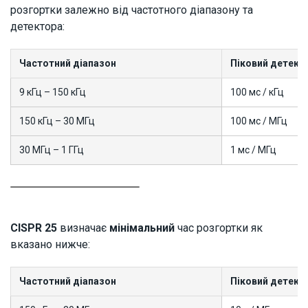
розгортки залежно від частотного діапазону та
детектора:
Частотний діапазон
Піковий детект
9 кГц – 150 кГц
100 мс / кГц
150 кГц – 30 МГц
100 мс / МГц
30 МГц – 1 ГГц
1 мс / МГц
CISPR 25
визначає
мінімальний
час розгортки як
вказано нижче:
Частотний діапазон
Піковий детект