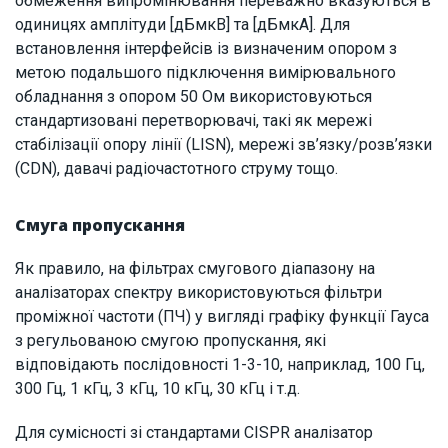
обмеження випромінювання переважно вказуються в
одиницях амплітуди [дБмкВ] та [дБмкА]. Для
встановлення інтерфейсів із визначеним опором з
метою подальшого підключення вимірювального
обладнання з опором 50 Ом використовуються
стандартизовані перетворювачі, такі як мережі
стабілізації опору лінії (LISN), мережі зв’язку/розв’язки
(CDN), давачі радіочастотного струму тощо.
Смуга пропускання
Як правило, на фільтрах смугового діапазону на
аналізаторах спектру використовуються фільтри
проміжної частоти (ПЧ) у вигляді графіку функції Гауса
з регульованою смугою пропускання, які
відповідають послідовності 1-3-10, наприклад, 100 Гц,
300 Гц, 1 кГц, 3 кГц, 10 кГц, 30 кГц і т.д.
Для сумісності зі стандартами CISPR аналізатор