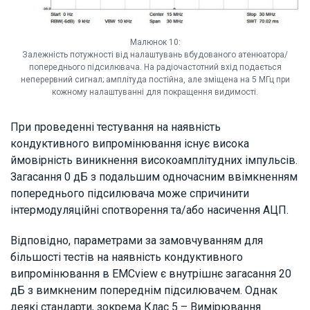
Малюнок 10:
Залежність потужності від налаштувань вбудованого атенюатора/
попереднього підсилювача. На радіочастотний вхід подається
неперервний сигнал; амплітуда постійна, але зміщена на 5 МГц при
кожному налаштуванні для покращення видимості.
При проведенні тестування на наявність
кондуктивного випромінювання існує висока
ймовірність виникнення високоамплітудних імпульсів.
Загасання 0 дБ з подальшим одночасним ввімкненням
попереднього підсилювача може спричинити
інтермодуляційні спотворення та/або насичення АЦП.
Відповідно, параметрами за замовчуванням для
більшості тестів на наявність кондуктивного
випромінювання в EMCview є внутрішнє загасання 20
дБ з вимкненим попереднім підсилювачем. Однак
деякі стандарти, зокрема Клас 5 – Вимірювання