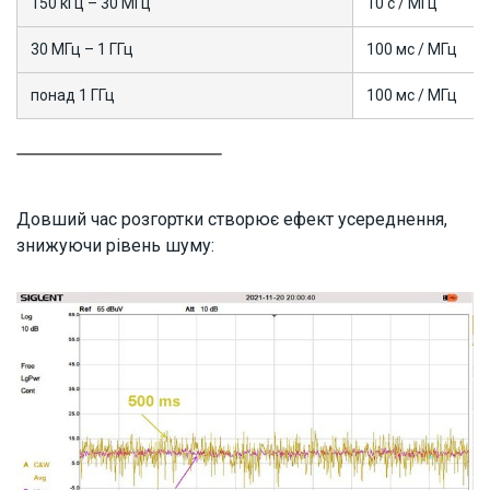
150 кГц – 30 МГц
10 с / МГц
30 МГц – 1 ГГц
100 мс / МГц
понад 1 ГГц
100 мс / МГц
Довший час розгортки створює ефект усереднення,
знижуючи рівень шуму: