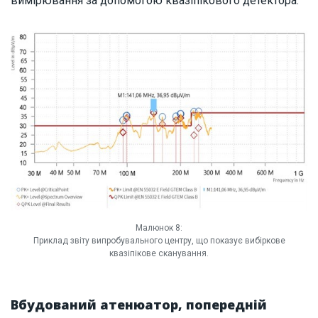
вимірювання за допомогою квазіпікового детектора.
Малюнок 8:
Приклад звіту випробувального центру, що показує вибіркове
квазіпікове сканування.
Вбудований атенюатор, попередній