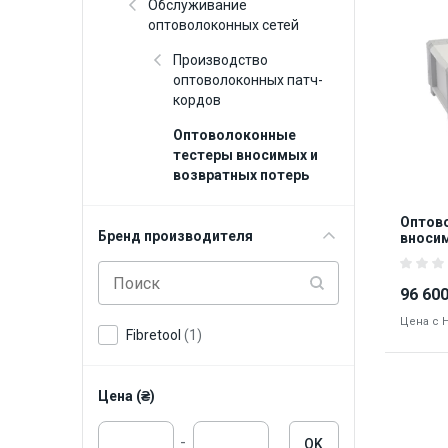
Обслуживание
оптоволоконных сетей
Производство
оптоволоконных патч-
кордов
Оптоволоконные
тестеры вносимых и
возвратных потерь
Оптов
Бренд производителя
вносим
Fibret
96 600
Цена с 
Fibretool
(1)
Цена (₴)
-
OK