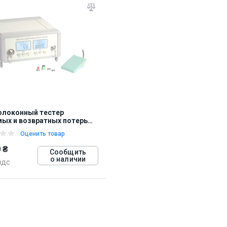
олоконный тестер
ых и возвратных потерь
ool HW-3307A
Оценить товар
 ₴
Сообщить
о наличии
НДС