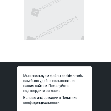
Мы используем файлы cookie, чтобы
вам было удобно пользоваться
нашим сайтом. Пожалуйста,
подтвердите согласие.
Киев:
ул. Полевая, 49а
(временно без
Больше информации в Политике
самовывоза)
конфиденциальности.
Днепр:
ул. Князя Владимира Великого, 7